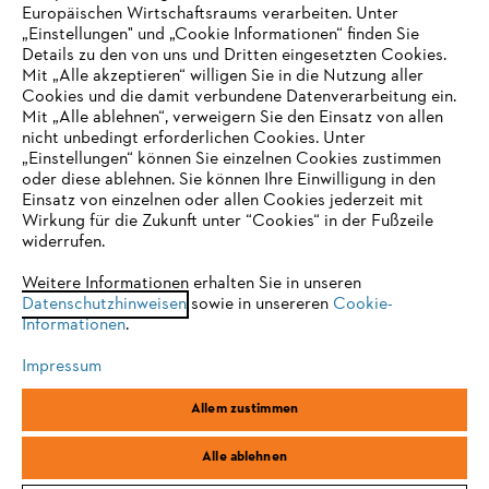
Europäischen Wirtschaftsraums verarbeiten. Unter
Unternehmen
„Einstellungen" und „Cookie Informationen“ finden Sie
Details zu den von uns und Dritten eingesetzten Cookies.
Mit „Alle akzeptieren“ willigen Sie in die Nutzung aller
Cookies und die damit verbundene Datenverarbeitung ein.
Online Shop
Mit „Alle ablehnen“, verweigern Sie den Einsatz von allen
nicht unbedingt erforderlichen Cookies. Unter
IHR BROWSER WIRD NICHT
„Einstellungen“ können Sie einzelnen Cookies zustimmen
oder diese ablehnen. Sie können Ihre Einwilligung in den
UNTERSTÜTZT
Einsatz von einzelnen oder allen Cookies jederzeit mit
Service
Wirkung für die Zukunft unter “Cookies“ in der Fußzeile
widerrufen.
Sie nutzen einen Browser, den wir noch nicht unterstützen. Für
eine optimale Nutzung unserer Seite empfehlen wir Ihnen, zu
Weitere Informationen erhalten Sie in unseren
Datenschutzhinweisen
einem der folgenden Browser zu wechseln:
sowie in unsereren
Cookie-
Informationen
.
Allgemeine Geschäftsbedingungen
Datenschutz
Impressum
Impressum
Cookies
Rechtliche Informationen
Firefox
Chrome
Allem zustimmen
Safari
Edge
STIHL Vertriebszentrale AG & Co. KG, D-64807 Dieburg
Alle ablehnen