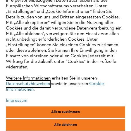
Ihre personenbezogenen Daten auch außerhalb des
Europäischen Wirtschaftsraums verarbeiten. Unter
Unternehmen
„Einstellungen" und „Cookie Informationen“ finden Sie
Details zu den von uns und Dritten eingesetzten Cookies.
Mit „Alle akzeptieren“ willigen Sie in die Nutzung aller
Cookies und die damit verbundene Datenverarbeitung ein.
Online Shop
Mit „Alle ablehnen“, verweigern Sie den Einsatz von allen
nicht unbedingt erforderlichen Cookies. Unter
IHR BROWSER WIRD NICHT
„Einstellungen“ können Sie einzelnen Cookies zustimmen
oder diese ablehnen. Sie können Ihre Einwilligung in den
UNTERSTÜTZT
Einsatz von einzelnen oder allen Cookies jederzeit mit
Service
Wirkung für die Zukunft unter “Cookies“ in der Fußzeile
widerrufen.
Sie nutzen einen Browser, den wir noch nicht unterstützen. Für
eine optimale Nutzung unserer Seite empfehlen wir Ihnen, zu
Weitere Informationen erhalten Sie in unseren
Datenschutzhinweisen
einem der folgenden Browser zu wechseln:
sowie in unsereren
Cookie-
Informationen
.
Allgemeine Geschäftsbedingungen
Datenschutz
Impressum
Impressum
Cookies
Rechtliche Informationen
Firefox
Chrome
Allem zustimmen
Safari
Edge
STIHL Vertriebszentrale AG & Co. KG, D-64807 Dieburg
Alle ablehnen