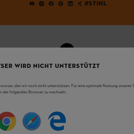
#STIHL
SER WIRD NICHT UNTERSTÜTZT
99€
LIEFERUNG NACH HAUSE ODER ZUM
30 
FACHHANDEL VOR ORT
Browser, den wir noch nicht unterstützen. Für eine optimale Nutzung unserer
em der folgenden Browser zu wechseln:
ngsmöglichkeiten