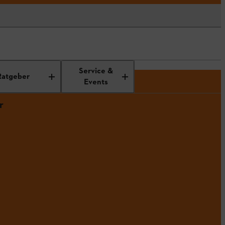
Service &
Ratgeber
Events
r