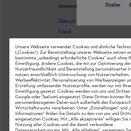
Firefox
Unternehmen
Über uns
Presse
Karriere
Unsere Webseite verwendet Cookies und ähnliche Techno
STIHL Markenshop
(„Cookies“). Zur Bereitstellung unserer Webseite setzen w
bestimmte „unbedingt erforderliche Cookies" auch ohne I
Nachhaltigkeit
Einwilligung. Andere Cookies, die wir zur Optimierung der
Nutzerfreundlichkeit und Bereitstellung personalisierter I
STIHL Hinweisgebersystem
nutzen, einschließlich Untersuchung von Nutzerverhalten,
Werbeeffektivität, Personalisierung von Werbeanzeigen u
Informationen für Lieferunternehmen
Erstellung umfassender Nutzerprofile, werden nur mit Ihre
Einwilligung gesetzt. Cookies werden von uns und Dritten 
Google oder Tealium) eingesetzt. Diese Dritten können Ih
Erklärung zur Barrierefreiheit
personenbezogenen Daten auch außerhalb des Europäisc
Wirtschaftsraums verarbeiten. Unter „Einstellungen" und 
Produktpiraterie
Informationen“ finden Sie Details zu den von uns und Dritt
eingesetzten Cookies. Mit „Alle akzeptieren“ willigen Sie i
Fakten zu STIHL
Nutzung aller Cookies und die damit verbundene
Datenverarbeitung ein. Mit „Alle ablehnen“, verweigern Si