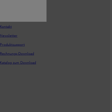
vice
Häufig gestellte Fragen
Kontakt
Newsletter
Produktsupport
Rechnungs-Download
Katalog zum Download