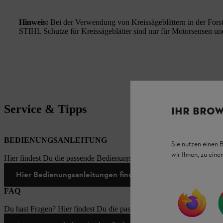
Hinweis:
Bei der Verwendung von Kreissägeblättern in der Forst
STIHL Schutze für Kreissägeblätter sind nur für Motorsensen un
Service & Tipps
IHR BROW
BEDIENUNGSANLEITUNG
Sie nutzen einen 
wir Ihnen, zu ein
Hier findest Du die passende Bedienungsanleitungen zu unseren STI
Hier Bedienungsanleitungen finden
FAQ
Du hast Fragen? Hier findest Du die passenden Antworten zu den häu