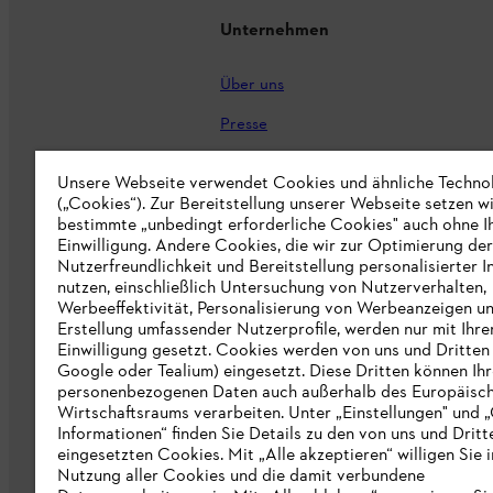
Unternehmen
Über uns
Presse
Karriere
Unsere Webseite verwendet Cookies und ähnliche Techno
(„Cookies“). Zur Bereitstellung unserer Webseite setzen w
STIHL Markenshop
bestimmte „unbedingt erforderliche Cookies" auch ohne I
Nachhaltigkeit
Einwilligung. Andere Cookies, die wir zur Optimierung der
Nutzerfreundlichkeit und Bereitstellung personalisierter I
STIHL Hinweisgebersystem
nutzen, einschließlich Untersuchung von Nutzerverhalten,
Werbeeffektivität, Personalisierung von Werbeanzeigen u
Informationen für Lieferunternehmen
Erstellung umfassender Nutzerprofile, werden nur mit Ihre
Einwilligung gesetzt. Cookies werden von uns und Dritten 
Google oder Tealium) eingesetzt. Diese Dritten können Ih
Erklärung zur Barrierefreiheit
personenbezogenen Daten auch außerhalb des Europäisc
Wirtschaftsraums verarbeiten. Unter „Einstellungen" und 
Produktpiraterie
Informationen“ finden Sie Details zu den von uns und Dritt
eingesetzten Cookies. Mit „Alle akzeptieren“ willigen Sie i
Fakten zu STIHL
Nutzung aller Cookies und die damit verbundene