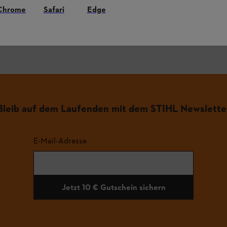
Chrome
Safari
Edge
.
Bleib auf dem Laufenden mit dem STIHL Newslette
E-Mail-Adresse
Jetzt 10 € Gutschein sichern