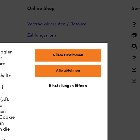
Online Shop
Ser
Vertrag widerrufen / Retoure
Zahlungsarten
Versand und Lieferung
logien
Allem zustimmen
ir
Reklamation und Garantie
hre
STIHL Kooperationsprogramm
Alle ablehnen
nhalte
STIHL Bedienungsanleitungen
Einstellungen öffnen
nd
MY STIHL
r
(z.B.
re
hen
„Cookie
en
n die