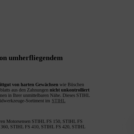
von umherfliegendem
ittgut von harten Gewächsen
wie Büschen
blatts aus den Zahnungen
nicht unkontrolliert
onen in Ihrer unmittelbaren Nähe. Dieses STIHL
neidwerkzeuge-Sortiment im
STIHL
gbaren Motorsensen STIHL FS 150, STIHL FS
 360, STIHL FS 410, STIHL FS 420, STIHL