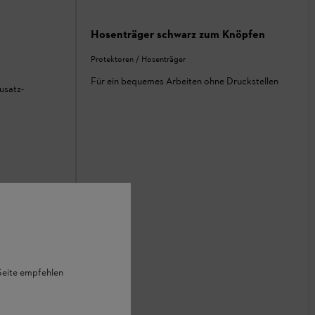
Hosenträger schwarz zum Knöpfen
Protektoren / Hosenträger
Für ein bequemes Arbeiten ohne Druckstellen
usatz-
 Seite empfehlen