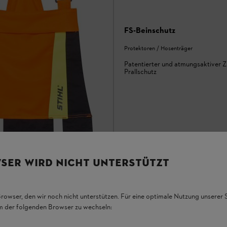
FS-Beinschutz
Protektoren / Hosenträger
Patentierter und atmungsaktiver Z
Prallschutz
SER WIRD NICHT UNTERSTÜTZT
ndhose Protect MS
Browser, den wir noch nicht unterstützen. Für eine optimale Nutzung unserer
em der folgenden Browser zu wechseln:
senträger
Protect MS