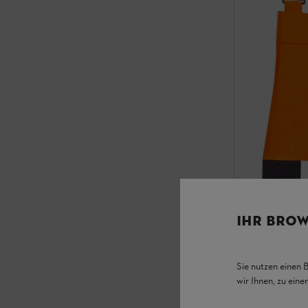
IHR BROW
Latz für Bu
Sie nutzen einen 
wir Ihnen, zu ein
Protektoren / Ho
Für Bundhose 