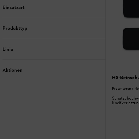
Einsatzart
Produkttyp
Linie
Aktionen
HS-Beinschu
Protektoren / Ho
Schützt hochwi
Kneifverletzu