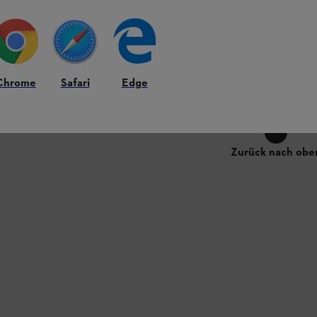
Auf Lager
31,90 €
hen
Vergleichen
Chrome
Safari
Edge
9
VON
9
PRODUKT
Zurück nach obe