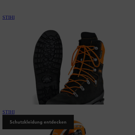
STIHL Trekkingstiefel
STIHL Helmset
Schutzkleidung entdecken