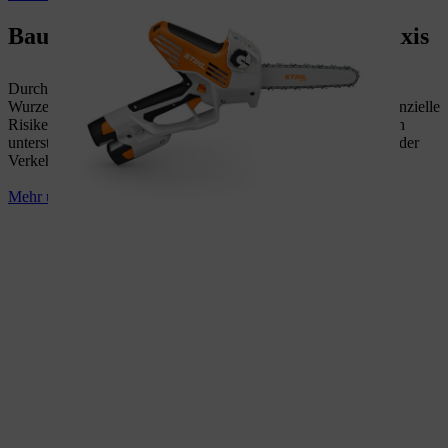
Baumpflege: Anwendungen in der Praxis
Durch die systematische Beurteilung von Stamm, Krone und
Wurzelbereich lassen sich Schäden, Vitalitätsverluste und potenzielle
Risiken frühzeitig erkennen. Eine fachgerechte Dokumentation
unterstützt dabei, Maßnahmen nachvollziehbar zu planen und der
Verkehrssicherungspflicht gerecht zu werden.
Mehr über Baumkontrolle