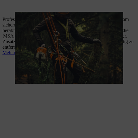
Professionelle Baumpflege ist vielseitig und anspruchsvoll – vom
sicheren Fällen beschädigter Bäume bis hin zur Pflege, um
herabfallende Äste zu vermeiden. Leistungsstarke Geräte wie die
MSA 220 T
und der
GTA 40
sind dabei unverzichtbare Helfer.
Zusätzlich gibt es noch einen wichtigen Tipp: Totholz rechtzeitig zu
entfernen, um Gefahren zu minimieren.
Mehr über effiziente Baumpflege entdecken