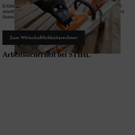
Erfahre, wie schnell sich eine Investition in STIHL Akkugeräte
amortisiert. Vergleiche jetzt einzelne Tools und entdecke Deinen
finanziellen Nutzen – einfach und objektiv.
Zum Wirtschaftlichkeitsrechner
Arbeitssicherheit bei STIHL