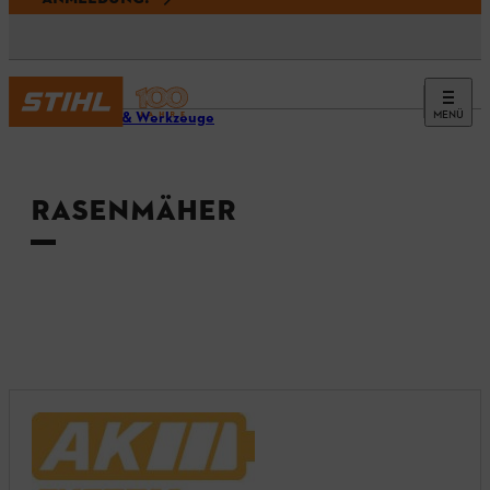
MENÜ
Geräte & Werkzeuge
RASENMÄHER