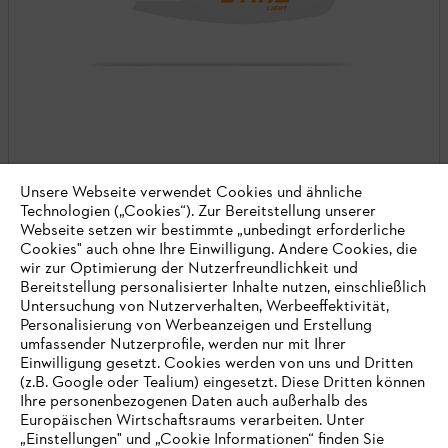
Rollomatic Light für GTA 26
Unsere Webseite verwendet Cookies und ähnliche
Technologien („Cookies“). Zur Bereitstellung unserer
AS-System Zubehör
Webseite setzen wir bestimmte „unbedingt erforderliche
Cookies" auch ohne Ihre Einwilligung. Andere Cookies, die
Robuste Leichtbauschiene mit 10 cm Gesamtlänge
wir zur Optimierung der Nutzerfreundlichkeit und
Bereitstellung personalisierter Inhalte nutzen, einschließlich
Auf Lager
Untersuchung von Nutzerverhalten, Werbeeffektivität,
19,90 €
Personalisierung von Werbeanzeigen und Erstellung
umfassender Nutzerprofile, werden nur mit Ihrer
Vergleichen
Einwilligung gesetzt. Cookies werden von uns und Dritten
(z.B. Google oder Tealium) eingesetzt. Diese Dritten können
Ihre personenbezogenen Daten auch außerhalb des
Europäischen Wirtschaftsraums verarbeiten. Unter
„Einstellungen" und „Cookie Informationen“ finden Sie