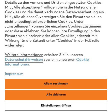
Details zu den von uns und Dritten eingesetzten Cookies.
Mit „Alle akzeptieren“ willigen Sie in die Nutzung aller
Cookies und die damit verbundene Datenverarbeitung ein.
Mit „Alle ablehnen“, verweigern Sie den Einsatz von allen
nicht unbedingt erforderlichen Cookies. Unter
IHR BROWSER WIRD NICHT
„Einstellungen“ können Sie einzelnen Cookies zustimmen
oder diese ablehnen. Sie können Ihre Einwilligung in den
UNTERSTÜTZT
Einsatz von einzelnen oder allen Cookies jederzeit mit
Wirkung für die Zukunft unter “Cookies“ in der Fußzeile
widerrufen.
Sie nutzen einen Browser, den wir noch nicht unterstützen. Für
eine optimale Nutzung unserer Seite empfehlen wir Ihnen, zu
Weitere Informationen erhalten Sie in unseren
Datenschutzhinweisen
einem der folgenden Browser zu wechseln:
sowie in unsereren
Cookie-
Informationen
.
Impressum
Firefox
Chrome
Allem zustimmen
Safari
Edge
Alle ablehnen
Einstellungen öffnen