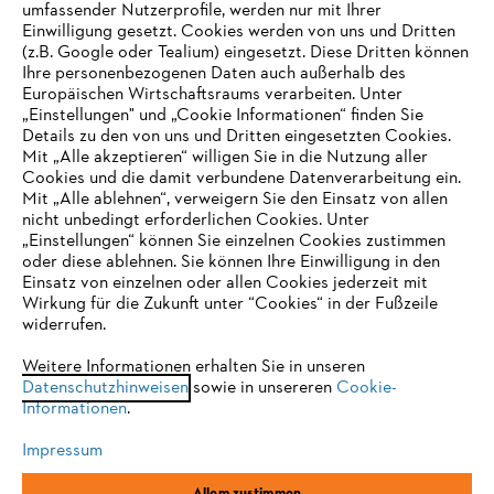
umfassender Nutzerprofile, werden nur mit Ihrer
Einwilligung gesetzt. Cookies werden von uns und Dritten
(z.B. Google oder Tealium) eingesetzt. Diese Dritten können
Ihre personenbezogenen Daten auch außerhalb des
Europäischen Wirtschaftsraums verarbeiten. Unter
Unternehmen
„Einstellungen" und „Cookie Informationen“ finden Sie
Details zu den von uns und Dritten eingesetzten Cookies.
Mit „Alle akzeptieren“ willigen Sie in die Nutzung aller
Cookies und die damit verbundene Datenverarbeitung ein.
Online Shop
Mit „Alle ablehnen“, verweigern Sie den Einsatz von allen
nicht unbedingt erforderlichen Cookies. Unter
IHR BROWSER WIRD NICHT
„Einstellungen“ können Sie einzelnen Cookies zustimmen
oder diese ablehnen. Sie können Ihre Einwilligung in den
UNTERSTÜTZT
Einsatz von einzelnen oder allen Cookies jederzeit mit
Service
Wirkung für die Zukunft unter “Cookies“ in der Fußzeile
widerrufen.
Sie nutzen einen Browser, den wir noch nicht unterstützen. Für
eine optimale Nutzung unserer Seite empfehlen wir Ihnen, zu
Weitere Informationen erhalten Sie in unseren
Datenschutzhinweisen
einem der folgenden Browser zu wechseln:
sowie in unsereren
Cookie-
Informationen
.
Allgemeine Geschäftsbedingungen
Datenschutz
Impressum
Impressum
Cookies
Rechtliche Informationen
Firefox
Chrome