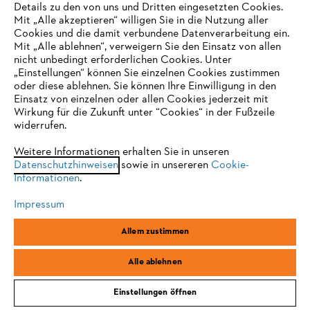
Details zu den von uns und Dritten eingesetzten Cookies.
Mit „Alle akzeptieren“ willigen Sie in die Nutzung aller
Cookies und die damit verbundene Datenverarbeitung ein.
Mit „Alle ablehnen“, verweigern Sie den Einsatz von allen
nicht unbedingt erforderlichen Cookies. Unter
IHR BROWSER WIRD NICHT
„Einstellungen“ können Sie einzelnen Cookies zustimmen
oder diese ablehnen. Sie können Ihre Einwilligung in den
UNTERSTÜTZT
Einsatz von einzelnen oder allen Cookies jederzeit mit
Wirkung für die Zukunft unter “Cookies“ in der Fußzeile
widerrufen.
Sie nutzen einen Browser, den wir noch nicht unterstützen. Für
eine optimale Nutzung unserer Seite empfehlen wir Ihnen, zu
Weitere Informationen erhalten Sie in unseren
Datenschutzhinweisen
einem der folgenden Browser zu wechseln:
sowie in unsereren
Cookie-
Universalreiniger Profi CP 200
Informationen
.
Reinigungsmittel / Pflegemittel
Impressum
Universalreiniger für professionelle Ansprüche
Firefox
Chrome
Allem zustimmen
Auf Lager
Safari
Edge
Ab
Alle ablehnen
8,20 €
Grundpreis pro l
8,20 €
Einstellungen öffnen
Vergleichen