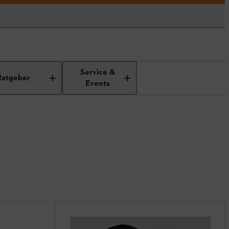
Service &
Ratgeber
Events