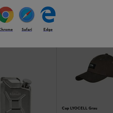
Auf Lager
29,90 €
Chrome
Safari
Edge
hen
Vergleichen
Cap LYOCELL Grau