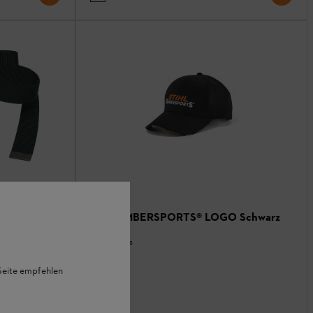
Cap TIMBERSPORTS® LOGO Schwarz
Accessoires
 Seite empfehlen