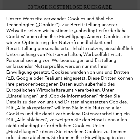
30 TAGE KOSTENLOSE RÜCKGABE
Unsere Webseite verwendet Cookies und ähnliche
Technologien („Cookies“). Zur Bereitstellung unserer
Zahlungsmöglichkeiten
Webseite setzen wir bestimmte „unbedingt erforderliche
Cookies" auch ohne Ihre Einwilligung. Andere Cookies, die
wir zur Optimierung der Nutzerfreundlichkeit und
Bereitstellung personalisierter Inhalte nutzen, einschließlich
Untersuchung von Nutzerverhalten, Werbeeffektivität,
Personalisierung von Werbeanzeigen und Erstellung
umfassender Nutzerprofile, werden nur mit Ihrer
Einwilligung gesetzt. Cookies werden von uns und Dritten
(z.B. Google oder Tealium) eingesetzt. Diese Dritten können
Ihre personenbezogenen Daten auch außerhalb des
Europäischen Wirtschaftsraums verarbeiten. Unter
Unternehmen
„Einstellungen" und „Cookie Informationen“ finden Sie
Details zu den von uns und Dritten eingesetzten Cookies.
Mit „Alle akzeptieren“ willigen Sie in die Nutzung aller
Cookies und die damit verbundene Datenverarbeitung ein.
Online Shop
Mit „Alle ablehnen“, verweigern Sie den Einsatz von allen
nicht unbedingt erforderlichen Cookies. Unter
IHR BROWSER WIRD NICHT
„Einstellungen“ können Sie einzelnen Cookies zustimmen
oder diese ablehnen. Sie können Ihre Einwilligung in den
UNTERSTÜTZT