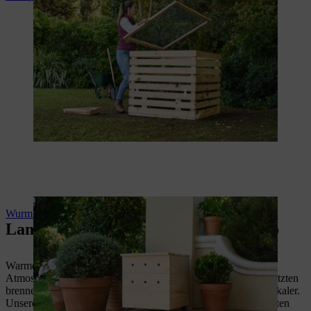
Wurmkiste selber bauen
Lampen und Laternen als Gartendeko
Warmes Licht verleiht Garten und Terrasse eine gemütliche
Atmosphäre. Mit einem Schwedenfeuer, also einem eingeschlitzten
brennenden Holzstamm, wird die Stimmung direkt etwas rustikaler.
Unsere Holzlaterne und die Lampe aus Holz erhellen den Garten