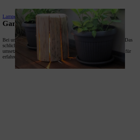
Lampe aus Holz bauen
Gartenfiguren aus Holz
Bei unseren Gartenfiguren aus Holz ist für jeden etwas dabei: Das
schlichte Herz und der Kürbis sind auch für Schnitz-Anfänger
umsetzbar, während die Eule ein eher anspruchsvolles Projekt für
erfahrene Carving-Fans ist.