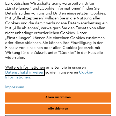
Europäischen Wirtschaftsraums verarbeiten. Unter
„Einstellungen" und „Cookie Informationen“ finden Sie
Details zu den von uns und Dritten eingesetzten Cookies.
Mit „Alle akzeptieren“ willigen Sie in die Nutzung aller
Allgemeine Geschäftsbedingungen
Datenschutz
Cookies und die damit verbundene Datenverarbeitung ein.
Mit „Alle ablehnen“, verweigern Sie den Einsatz von allen
nicht unbedingt erforderlichen Cookies. Unter
Impressum
Cookies
Rechtliche Informationen
IHR BROWSER WIRD NICHT
„Einstellungen“ können Sie einzelnen Cookies zustimmen
oder diese ablehnen. Sie können Ihre Einwilligung in den
UNTERSTÜTZT
Einsatz von einzelnen oder allen Cookies jederzeit mit
STIHL Vertriebszentrale AG & Co. KG, D-64807 Dieburg
Wirkung für die Zukunft unter “Cookies“ in der Fußzeile
widerrufen.
Sie nutzen einen Browser, den wir noch nicht unterstützen. Für
eine optimale Nutzung unserer Seite empfehlen wir Ihnen, zu
Weitere Informationen erhalten Sie in unseren
Datenschutzhinweisen
einem der folgenden Browser zu wechseln:
sowie in unsereren
Cookie-
Informationen
.
Impressum
Firefox
Chrome
Allem zustimmen
Safari
Edge
Alle ablehnen