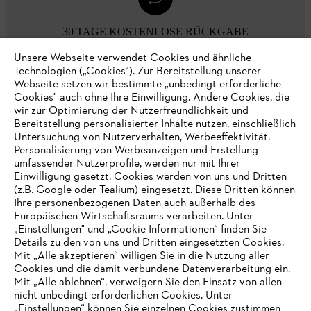
30 TAGE KOSTENLOSE RÜCKGABE
Unsere Webseite verwendet Cookies und ähnliche
Technologien („Cookies“). Zur Bereitstellung unserer
Zahlungsmöglichkeiten
Webseite setzen wir bestimmte „unbedingt erforderliche
Cookies" auch ohne Ihre Einwilligung. Andere Cookies, die
wir zur Optimierung der Nutzerfreundlichkeit und
Bereitstellung personalisierter Inhalte nutzen, einschließlich
Untersuchung von Nutzerverhalten, Werbeeffektivität,
Personalisierung von Werbeanzeigen und Erstellung
umfassender Nutzerprofile, werden nur mit Ihrer
Einwilligung gesetzt. Cookies werden von uns und Dritten
(z.B. Google oder Tealium) eingesetzt. Diese Dritten können
Ihre personenbezogenen Daten auch außerhalb des
Europäischen Wirtschaftsraums verarbeiten. Unter
Unternehmen
„Einstellungen" und „Cookie Informationen“ finden Sie
Details zu den von uns und Dritten eingesetzten Cookies.
Mit „Alle akzeptieren“ willigen Sie in die Nutzung aller
Cookies und die damit verbundene Datenverarbeitung ein.
Online Shop
Mit „Alle ablehnen“, verweigern Sie den Einsatz von allen
nicht unbedingt erforderlichen Cookies. Unter
IHR BROWSER WIRD NICHT
„Einstellungen“ können Sie einzelnen Cookies zustimmen