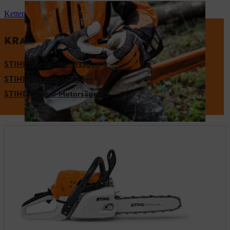
Kettensäge-Schutzkleidung
KRAFTVOLL: STIHL KETTENSÄGEN
STIHL Benzin-Motorsägen
STIHL Akku-Motorsägen
STIHL Elektro-Motorsägen