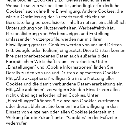
Technologien („Cookies“). Zur Bereitstellung unserer
Online Shop
Webseite setzen wir bestimmte „unbedingt erforderliche
Cookies" auch ohne Ihre Einwilligung. Andere Cookies, die
wir zur Optimierung der Nutzerfreundlichkeit und
Bereitstellung personalisierter Inhalte nutzen, einschließlich
Untersuchung von Nutzerverhalten, Werbeeffektivität,
Service
Personalisierung von Werbeanzeigen und Erstellung
umfassender Nutzerprofile, werden nur mit Ihrer
Einwilligung gesetzt. Cookies werden von uns und Dritten
(z.B. Google oder Tealium) eingesetzt. Diese Dritten können
Ihre personenbezogenen Daten auch außerhalb des
Europäischen Wirtschaftsraums verarbeiten. Unter
Allgemeine Geschäftsbedingungen
Datenschutz
„Einstellungen" und „Cookie Informationen“ finden Sie
Details zu den von uns und Dritten eingesetzten Cookies.
Impressum
Cookies
Rechtliche Informationen
Mit „Alle akzeptieren“ willigen Sie in die Nutzung aller
Cookies und die damit verbundene Datenverarbeitung ein.
Mit „Alle ablehnen“, verweigern Sie den Einsatz von allen
nicht unbedingt erforderlichen Cookies. Unter
STIHL Vertriebszentrale AG & Co. KG, D-64807 Dieburg
IHR BROWSER WIRD NICHT
„Einstellungen“ können Sie einzelnen Cookies zustimmen
oder diese ablehnen. Sie können Ihre Einwilligung in den
UNTERSTÜTZT
Einsatz von einzelnen oder allen Cookies jederzeit mit
Wirkung für die Zukunft unter “Cookies“ in der Fußzeile
widerrufen.
Sie nutzen einen Browser, den wir noch nicht unterstützen. Für