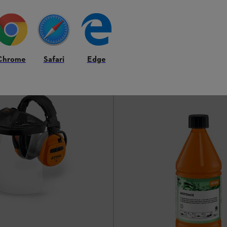
Ab
184,00 €
hen
Vergleichen
Chrome
Safari
Edge