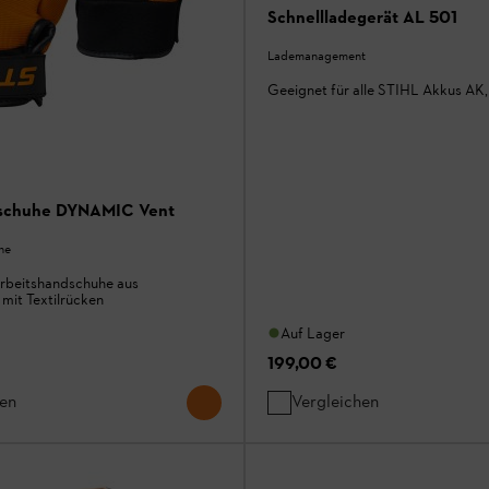
Schnellladegerät AL 501
Lademanagement
Geeignet für alle STIHL Akkus AK
schuhe DYNAMIC Vent
he
rbeitshandschuhe aus
 mit Textilrücken
Auf Lager
199,00 €
hen
Vergleichen