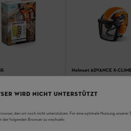
35
Helmset ADVANCE X-CLIM
Gesichtsschutz / Gehörschutz / Kopfsch
Benzin-Trennschleifer TS 410, TS
Komplett-Set mit Gehörschutz, Ge
SER WIRD NICHT UNTERSTÜTZT
40
und robuster Helmschale
Browser, den wir noch nicht unterstützen. Für eine optimale Nutzung unserer
em der folgenden Browser zu wechseln:
Auf Lager