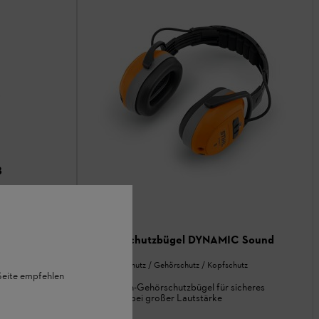
B
utz
sichtsschutz
Gehörschutzbügel DYNAMIC Sound
Gesichtsschutz / Gehörschutz / Kopfschutz
 Seite empfehlen
Bluetooth-Gehörschutzbügel für sicheres
Arbeiten bei großer Lautstärke