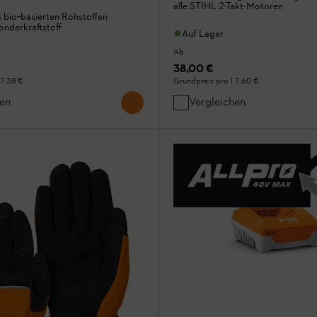
alle STIHL 2-Takt-Motoren
s bio‑basierten Rohstoffen
nderkraftstoff
Auf Lager
Ab
38,00 €
7,38 €
Grundpreis pro l
7,60 €
hen
Vergleichen