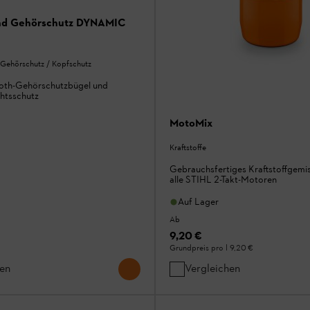
und Gehörschutz DYNAMIC
 Gehörschutz / Kopfschutz
ooth-Gehörschutzbügel und
chtsschutz
MotoMix
Kraftstoffe
Gebrauchsfertiges Kraftstoffgemis
alle STIHL 2-Takt-Motoren
Auf Lager
Ab
9,20 €
Grundpreis pro l
9,20 €
hen
Vergleichen