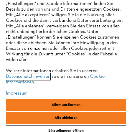
Unternehmen
„Einstellungen" und „Cookie Informationen“ finden Sie
Details zu den von uns und Dritten eingesetzten Cookies.
Mit „Alle akzeptieren“ willigen Sie in die Nutzung aller
Cookies und die damit verbundene Datenverarbeitung ein.
Online Shop
Mit „Alle ablehnen“, verweigern Sie den Einsatz von allen
nicht unbedingt erforderlichen Cookies. Unter
IHR BROWSER WIRD NICHT
„Einstellungen“ können Sie einzelnen Cookies zustimmen
oder diese ablehnen. Sie können Ihre Einwilligung in den
UNTERSTÜTZT
Einsatz von einzelnen oder allen Cookies jederzeit mit
Service
Wirkung für die Zukunft unter “Cookies“ in der Fußzeile
widerrufen.
Sie nutzen einen Browser, den wir noch nicht unterstützen. Für
eine optimale Nutzung unserer Seite empfehlen wir Ihnen, zu
Weitere Informationen erhalten Sie in unseren
Datenschutzhinweisen
einem der folgenden Browser zu wechseln:
sowie in unsereren
Cookie-
Informationen
.
Allgemeine Geschäftsbedingungen
Datenschutz
Impressum
Impressum
Cookies
Rechtliche Informationen
Firefox
Chrome
Allem zustimmen
Safari
Edge
STIHL Vertriebszentrale AG & Co. KG, D-64807 Dieburg
Alle ablehnen
Einstellungen öffnen