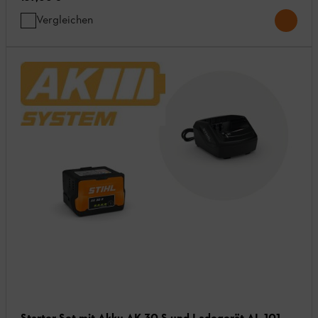
Vergleichen
Starter Set mit Akku AK 30 S und Ladegerät AL 101