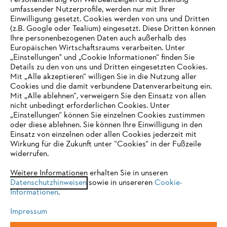
Personalisierung von Werbeanzeigen und Erstellung
umfassender Nutzerprofile, werden nur mit Ihrer
Einwilligung gesetzt. Cookies werden von uns und Dritten
(z.B. Google oder Tealium) eingesetzt. Diese Dritten können
Ihre personenbezogenen Daten auch außerhalb des
Europäischen Wirtschaftsraums verarbeiten. Unter
„Einstellungen" und „Cookie Informationen“ finden Sie
Details zu den von uns und Dritten eingesetzten Cookies.
Mit „Alle akzeptieren“ willigen Sie in die Nutzung aller
Cookies und die damit verbundene Datenverarbeitung ein.
Mit „Alle ablehnen“, verweigern Sie den Einsatz von allen
nicht unbedingt erforderlichen Cookies. Unter
IHR BROWSER WIRD NICHT
„Einstellungen“ können Sie einzelnen Cookies zustimmen
oder diese ablehnen. Sie können Ihre Einwilligung in den
UNTERSTÜTZT
Einsatz von einzelnen oder allen Cookies jederzeit mit
Wirkung für die Zukunft unter “Cookies“ in der Fußzeile
widerrufen.
Sie nutzen einen Browser, den wir noch nicht unterstützen. Für
eine optimale Nutzung unserer Seite empfehlen wir Ihnen, zu
Weitere Informationen erhalten Sie in unseren
Datenschutzhinweisen
einem der folgenden Browser zu wechseln:
sowie in unsereren
Cookie-
Informationen
.
Impressum
Firefox
Chrome