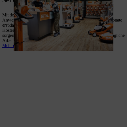
Service
Mit dem STIHL Leasing Plus Service erhalten professionelle
Anwender ein Rundum-sorglos‑Geräteleasing, das über 36 Monate
erstklassigen Service und maximale Planbarkeit vereint. Klare
Kosten, höhere Effizienz und volle technologische Flexibilität
sorgen dafür, dass mehr Zeit für das Wesentliche bleibt – die tägliche
Arbeit mit leistungsstarken STIHL Produkten.
Mehr erfahren