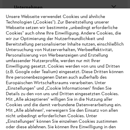
du deine Bestellung direkt nach Hause liefern lassen
Unternehmen
möchtest.
Unsere Webseite verwendet Cookies und ähnliche
Technologien („Cookies“). Zur Bereitstellung unserer
Der STIHL Fachhandel besteht aus Fachleuten, die einen
Webseite setzen wir bestimmte „unbedingt erforderliche
qualifizierten und fachgerechten Service bieten, dir mit Rat
Online Shop
Cookies" auch ohne Ihre Einwilligung. Andere Cookies, die
und Tat zur Seite stehen und alle Fragen zu Produkten und
Anwendungen beantworten. Damit bist du nicht nur online,
wir zur Optimierung der Nutzerfreundlichkeit und
sondern auch persönlich vor Ort bestens beraten.
Bereitstellung personalisierter Inhalte nutzen, einschließlich
Untersuchung von Nutzerverhalten, Werbeeffektivität,
Personalisierung von Werbeanzeigen und Erstellung
Service
Hast du gerade ein neues Produkt gekauft und möchtest die
umfassender Nutzerprofile, werden nur mit Ihrer
Produkteigenschaften oder die Anwendung gerne persönlich
Einwilligung gesetzt. Cookies werden von uns und Dritten
erklärt bekommen? Kein Problem: Beim STIHL Fachhandel
(z.B. Google oder Tealium) eingesetzt. Diese Dritten können
deines Vertrauens erfährst auch eine kompetente
Ihre personenbezogenen Daten auch außerhalb des
Produkteinweisung. Zudem gibt es dort Original-Ersatzteile
Europäischen Wirtschaftsraums verarbeiten. Unter
sowie Zubehör zu unseren Garten- und Motorgeräten.
„Einstellungen" und „Cookie Informationen“ finden Sie
Allgemeine Geschäftsbedingungen
Datenschutz
Details zu den von uns und Dritten eingesetzten Cookies.
Mit „Alle akzeptieren“ willigen Sie in die Nutzung aller
Möchtest du ein online bestelltes Produkt
retournieren
, kannst
Impressum
Cookies
Rechtliche Informationen
du es ganz unkompliziert entweder per Versandweg an
Cookies und die damit verbundene Datenverarbeitung ein.
STIHL zurücksenden oder in deinem Fachhandel abgeben.
Mit „Alle ablehnen“, verweigern Sie den Einsatz von allen
nicht unbedingt erforderlichen Cookies. Unter
IHR BROWSER WIRD NICHT
„Einstellungen“ können Sie einzelnen Cookies zustimmen
STIHL Vertriebszentrale AG & Co. KG, D-64807 Dieburg
oder diese ablehnen. Sie können Ihre Einwilligung in den
UNTERSTÜTZT