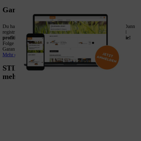
Garantie verlängern - mit MY STIHL
Du hast vor weniger als 60 Tagen ein STIHL Gerät gekauft? Dann
registriere dein Produkt jetzt im MY STIHL Kundenportal und
profitiere von einem zusätzlichen Jahr kostenloser Garantie!
Folge dem Link und informiere dich weiter über die STIHL
Garantieverlängerung mit MY STIHL.
Mehr erfahren
STIHL Aktuell: Inspiration, Trends &
mehr