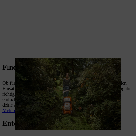
Finde dein STIHL Akku-System
Ob für die Gartenpflege rund ums Haus oder den professionellen
Einsatz: Die STIHL Akku-Systeme bieten für jede Anforderung die
richtige Lösung. Entdecke leistungsstarke, geräuscharme und
einfach zu bedienende Geräte und finde das Akku-System, das
deine Anforderungen ideal erfüllt.
Mehr erfahren
Entdecke unsere neuen Produkte