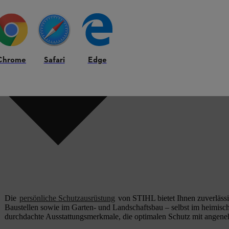
Chrome
Safari
Edge
Die
persönliche Schutzausrüstung
von STIHL bietet Ihnen zuverlässig
Baustellen sowie im Garten- und Landschaftsbau – selbst im heimisch
durchdachte Ausstattungsmerkmale, die optimalen Schutz mit angen