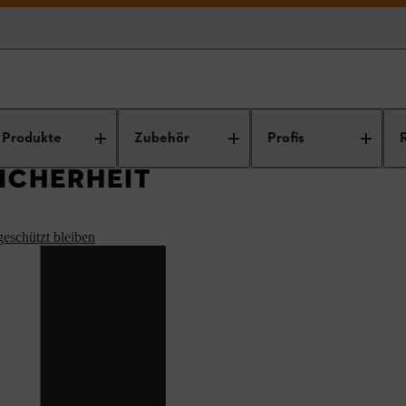
inal STIHL: Zubehör, Ersatzteile und Service
Arbeitssicherheit
Produkte
Zubehör
Profis
SICHERHEIT
eschützt bleiben