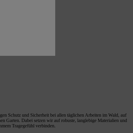
en Schutz und Sicherheit bei allen täglichen Arbeiten im Wald, auf
en Garten. Dabei setzen wir auf robuste, langlebige Materialien und
ehmem Tragegefühl verbinden.