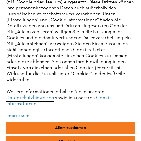
(z.B. Google oder Tealium) eingesetzt. Diese Dritten können
Ihre personenbezogenen Daten auch außerhalb des
Europäischen Wirtschaftsraums verarbeiten. Unter
Unternehmen
„Einstellungen" und „Cookie Informationen“ finden Sie
Details zu den von uns und Dritten eingesetzten Cookies.
Mit „Alle akzeptieren“ willigen Sie in die Nutzung aller
Cookies und die damit verbundene Datenverarbeitung ein.
Online Shop
Mit „Alle ablehnen“, verweigern Sie den Einsatz von allen
nicht unbedingt erforderlichen Cookies. Unter
IHR BROWSER WIRD NICHT
„Einstellungen“ können Sie einzelnen Cookies zustimmen
oder diese ablehnen. Sie können Ihre Einwilligung in den
UNTERSTÜTZT
Einsatz von einzelnen oder allen Cookies jederzeit mit
Service
Wirkung für die Zukunft unter “Cookies“ in der Fußzeile
widerrufen.
Sie nutzen einen Browser, den wir noch nicht unterstützen. Für
eine optimale Nutzung unserer Seite empfehlen wir Ihnen, zu
Weitere Informationen erhalten Sie in unseren
Datenschutzhinweisen
einem der folgenden Browser zu wechseln:
sowie in unsereren
Cookie-
Informationen
.
Allgemeine Geschäftsbedingungen
Datenschutz
Impressum
Impressum
Cookies
Rechtliche Informationen
Firefox
Chrome
Allem zustimmen
Safari
Edge