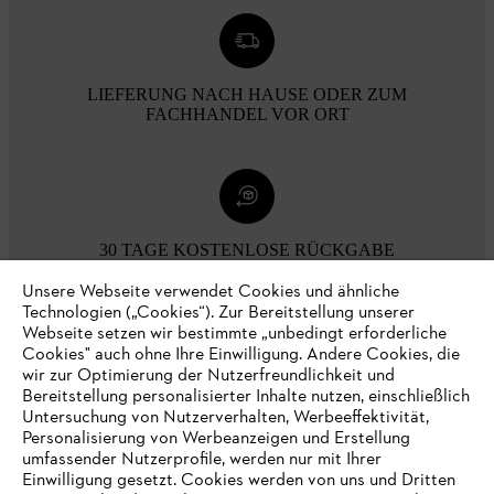
LIEFERUNG NACH HAUSE ODER ZUM
FACHHANDEL VOR ORT
30 TAGE KOSTENLOSE RÜCKGABE
Unsere Webseite verwendet Cookies und ähnliche
Technologien („Cookies“). Zur Bereitstellung unserer
Zahlungsmöglichkeiten
Webseite setzen wir bestimmte „unbedingt erforderliche
Cookies" auch ohne Ihre Einwilligung. Andere Cookies, die
wir zur Optimierung der Nutzerfreundlichkeit und
Bereitstellung personalisierter Inhalte nutzen, einschließlich
Untersuchung von Nutzerverhalten, Werbeeffektivität,
Personalisierung von Werbeanzeigen und Erstellung
umfassender Nutzerprofile, werden nur mit Ihrer
Einwilligung gesetzt. Cookies werden von uns und Dritten