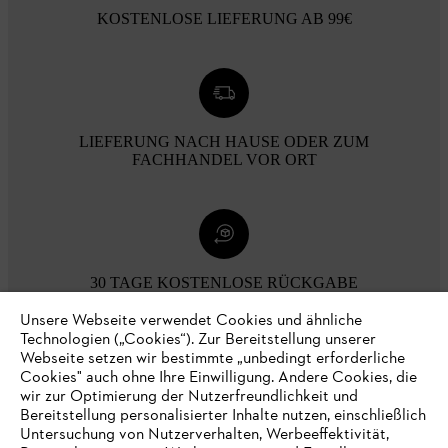
KOSTENLOSE LIEFERUNG AB 99€
LIEFERUNG NACH HAUSE ODER ZUM
FACHHANDEL VOR ORT
30 TAGE KOSTENLOSE RÜCKGABE
Unsere Webseite verwendet Cookies und ähnliche
Technologien („Cookies“). Zur Bereitstellung unserer
Zahlungsmöglichkeiten
Webseite setzen wir bestimmte „unbedingt erforderliche
Cookies" auch ohne Ihre Einwilligung. Andere Cookies, die
wir zur Optimierung der Nutzerfreundlichkeit und
Bereitstellung personalisierter Inhalte nutzen, einschließlich
Untersuchung von Nutzerverhalten, Werbeeffektivität,