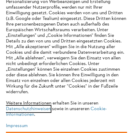
Personalisierung von Werbeanzeigen und Erstellung
umfassender Nutzerprofile, werden nur mit Ihrer
Einwilligung gesetzt. Cookies werden von uns und Dritten
(z.B. Google oder Tealium) eingesetzt. Diese Dritten können
Ihre personenbezogenen Daten auch außerhalb des
Europäischen Wirtschaftsraums verarbeiten. Unter
Unternehmen
„Einstellungen" und „Cookie Informationen“ finden Sie
Details zu den von uns und Dritten eingesetzten Cookies.
Mit „Alle akzeptieren“ willigen Sie in die Nutzung aller
Cookies und die damit verbundene Datenverarbeitung ein.
Online Shop
Mit „Alle ablehnen“, verweigern Sie den Einsatz von allen
nicht unbedingt erforderlichen Cookies. Unter
IHR BROWSER WIRD NICHT
„Einstellungen“ können Sie einzelnen Cookies zustimmen
oder diese ablehnen. Sie können Ihre Einwilligung in den
UNTERSTÜTZT
Einsatz von einzelnen oder allen Cookies jederzeit mit
Service
Wirkung für die Zukunft unter “Cookies“ in der Fußzeile
widerrufen.
Sie nutzen einen Browser, den wir noch nicht unterstützen. Für
eine optimale Nutzung unserer Seite empfehlen wir Ihnen, zu
Weitere Informationen erhalten Sie in unseren
Datenschutzhinweisen
einem der folgenden Browser zu wechseln:
sowie in unsereren
Cookie-
Informationen
.
Allgemeine Geschäftsbedingungen
Datenschutz
Impressum
Impressum
Cookies
Rechtliche Informationen
Firefox
Chrome