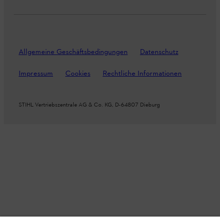
Allgemeine Geschäftsbedingungen
Datenschutz
Impressum
Cookies
Rechtliche Informationen
STIHL Vertriebszentrale AG & Co. KG, D-64807 Dieburg