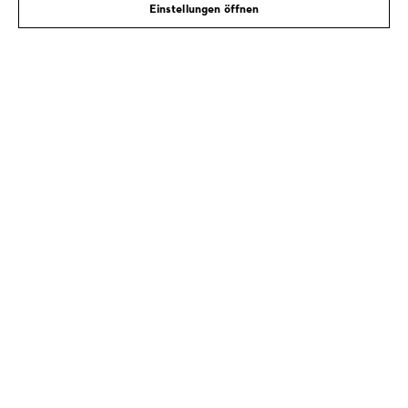
Einstellungen öffnen
KOSTENLOSE LIEFERUNG AB 99€
LIEFERUNG NACH HAUSE ODER ZUM
FACHHANDEL VOR ORT
30 TAGE KOSTENLOSE RÜCKGABE
Zahlungsmöglichkeiten