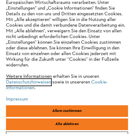
Europäischen Wirtschaftsraums verarbeiten. Unter
Newsletter
„Einstellungen" und „Cookie Informationen“ finden Sie
Details zu den von uns und Dritten eingesetzten Cookies.
Mit „Alle akzeptieren“ willigen Sie in die Nutzung aller
Cookies und die damit verbundene Datenverarbeitung ein.
E-Mail-Adresse
Mit „Alle ablehnen“, verweigern Sie den Einsatz von allen
nicht unbedingt erforderlichen Cookies. Unter
IHR BROWSER WIRD NICHT
„Einstellungen“ können Sie einzelnen Cookies zustimmen
oder diese ablehnen. Sie können Ihre Einwilligung in den
UNTERSTÜTZT
Jetzt 10 € Gutschein sichern
Einsatz von einzelnen oder allen Cookies jederzeit mit
Wirkung für die Zukunft unter “Cookies“ in der Fußzeile
widerrufen.
Sie nutzen einen Browser, den wir noch nicht unterstützen. Für
eine optimale Nutzung unserer Seite empfehlen wir Ihnen, zu
Weitere Informationen erhalten Sie in unseren
#STIHL
Datenschutzhinweisen
einem der folgenden Browser zu wechseln:
sowie in unsereren
Cookie-
Informationen
.
Impressum
Firefox
Chrome
Allem zustimmen
Safari
Edge
Alle ablehnen