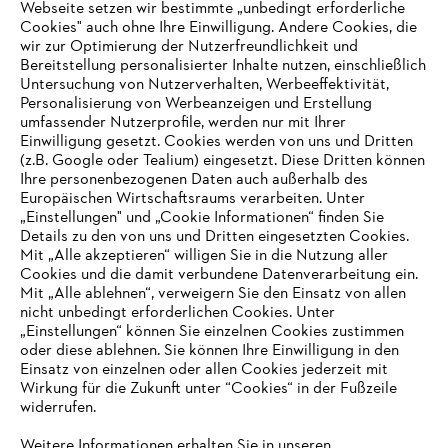
Webseite setzen wir bestimmte „unbedingt erforderliche
Cookies" auch ohne Ihre Einwilligung. Andere Cookies, die
wir zur Optimierung der Nutzerfreundlichkeit und
Bereitstellung personalisierter Inhalte nutzen, einschließlich
Untersuchung von Nutzerverhalten, Werbeeffektivität,
Personalisierung von Werbeanzeigen und Erstellung
umfassender Nutzerprofile, werden nur mit Ihrer
Einwilligung gesetzt. Cookies werden von uns und Dritten
(z.B. Google oder Tealium) eingesetzt. Diese Dritten können
Ihre personenbezogenen Daten auch außerhalb des
Europäischen Wirtschaftsraums verarbeiten. Unter
Unternehmen
„Einstellungen" und „Cookie Informationen“ finden Sie
Details zu den von uns und Dritten eingesetzten Cookies.
Mit „Alle akzeptieren“ willigen Sie in die Nutzung aller
Cookies und die damit verbundene Datenverarbeitung ein.
Online Shop
Mit „Alle ablehnen“, verweigern Sie den Einsatz von allen
nicht unbedingt erforderlichen Cookies. Unter
IHR BROWSER WIRD NICHT
„Einstellungen“ können Sie einzelnen Cookies zustimmen
oder diese ablehnen. Sie können Ihre Einwilligung in den
UNTERSTÜTZT
Einsatz von einzelnen oder allen Cookies jederzeit mit
Service
Wirkung für die Zukunft unter “Cookies“ in der Fußzeile
widerrufen.
Sie nutzen einen Browser, den wir noch nicht unterstützen. Für
eine optimale Nutzung unserer Seite empfehlen wir Ihnen, zu
Weitere Informationen erhalten Sie in unseren