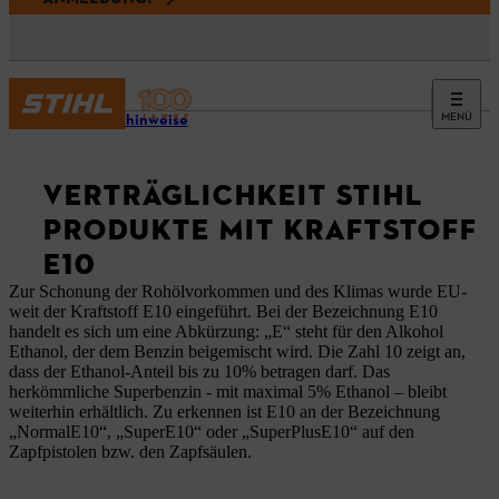
MENÜ
Kundenhinweise
VERTRÄGLICHKEIT STIHL
PRODUKTE MIT KRAFTSTOFF
E10
Zur Schonung der Rohölvorkommen und des Klimas wurde EU-
weit der Kraftstoff E10 eingeführt. Bei der Bezeichnung E10
handelt es sich um eine Abkürzung: „E“ steht für den Alkohol
Ethanol, der dem Benzin beigemischt wird. Die Zahl 10 zeigt an,
dass der Ethanol-Anteil bis zu 10% betragen darf. Das
herkömmliche Superbenzin - mit maximal 5% Ethanol – bleibt
weiterhin erhältlich. Zu erkennen ist E10 an der Bezeichnung
„NormalE10“, „SuperE10“ oder „SuperPlusE10“ auf den
Zapfpistolen bzw. den Zapfsäulen.