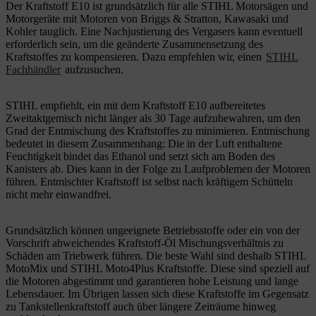
Der Kraftstoff E10 ist grundsätzlich für alle STIHL Motorsägen und
Motorgeräte mit Motoren von Briggs & Stratton, Kawasaki und
Kohler tauglich. Eine Nachjustierung des Vergasers kann eventuell
erforderlich sein, um die geänderte Zusammensetzung des
Kraftstoffes zu kompensieren. Dazu empfehlen wir, einen
STIHL
Fachhändler
aufzusuchen.
STIHL empfiehlt, ein mit dem Kraftstoff E10 aufbereitetes
Zweitaktgemisch nicht länger als 30 Tage aufzubewahren, um den
Grad der Entmischung des Kraftstoffes zu mini­mieren. Entmischung
bedeutet in diesem Zusammenhang: Die in der Luft enthaltene
Feuchtigkeit bindet das Ethanol und setzt sich am Boden des
Kanisters ab. Dies kann in der Folge zu Laufproblemen der Motoren
führen. Entmischter Kraftstoff ist selbst nach kräftigem Schütteln
nicht mehr einwandfrei.
Grundsätzlich können ungeeignete Betriebsstoffe oder ein von der
Vorschrift abwei­chendes Kraftstoff-Öl Mischungsverhältnis zu
Schäden am Triebwerk führen. Die beste Wahl sind deshalb STIHL
MotoMix und STIHL Moto4Plus Kraftstoffe. Diese sind speziell auf
die Motoren abgestimmt und garantieren hohe Leistung und lange
Lebensdauer. Im Übrigen lassen sich diese Kraftstoffe im Gegensatz
zu Tankstellenkraftstoff auch über längere Zeiträume hinweg