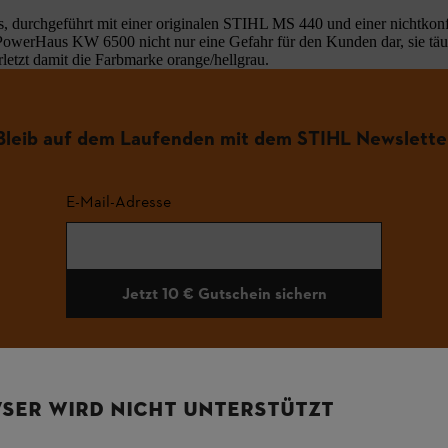
ests, durchgeführt mit einer originalen STIHL MS 440 und einer nich
e PowerHaus KW 6500 nicht nur eine Gefahr für den Kunden dar, sie tä
etzt damit die Farbmarke orange/hellgrau.
Bleib auf dem Laufenden mit dem STIHL Newslette
E-Mail-Adresse
Jetzt 10 € Gutschein sichern
#STIHL
SER WIRD NICHT UNTERSTÜTZT