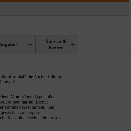
Service &
Ratgeber
Events
tkonformität“ die Nichterfüllung
r Umwelt.
hiedene Motorsägen-Typen allen
forderungen harmonisierter
ner erhöhten Gesundheits- und
esetzlich zulässigen
he Maschinen stellen ein ernstes