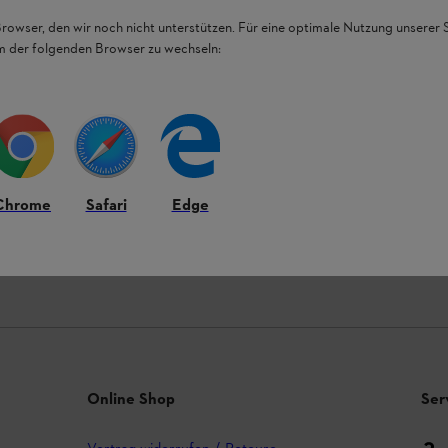
Browser, den wir noch nicht unterstützen. Für eine optimale Nutzung unserer
em der folgenden Browser zu wechseln:
99€
LIEFERUNG NACH HAUSE ODER ZUM
30 
FACHHANDEL VOR ORT
Chrome
Safari
Edge
ngsmöglichkeiten
Online Shop
Ser