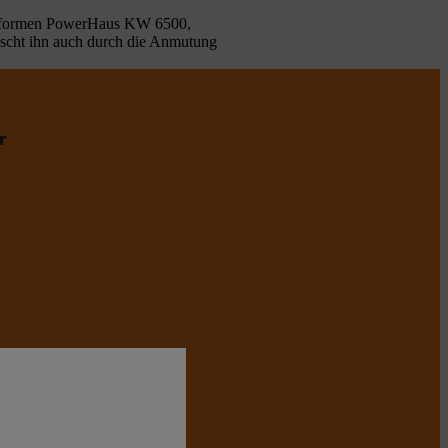
tkonformen PowerHaus KW 6500,
uscht ihn auch durch die Anmutung
r