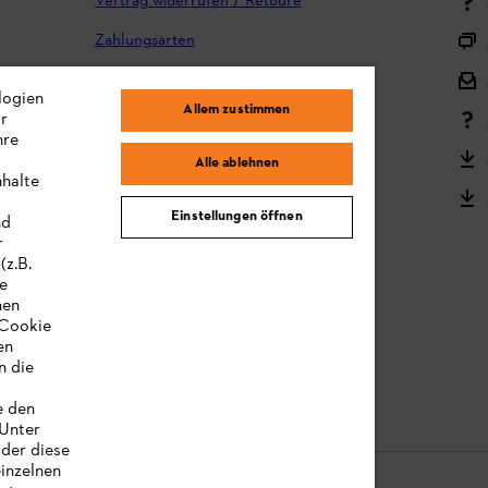
Vertrag widerrufen / Retoure
Zahlungsarten
Versand und Lieferung
logien
Allem zustimmen
Reklamation und Garantie
ir
hre
STIHL Kooperationsprogramm
Alle ablehnen
nhalte
STIHL Bedienungsanleitungen
Einstellungen öffnen
nd
MY STIHL
r
(z.B.
re
hen
„Cookie
en
n die
e den
 Unter
oder diese
einzelnen