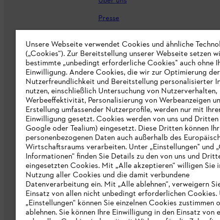
Über uns
Presse
Karriere
Unsere Webseite verwendet Cookies und ähnliche Techno
STIHL Markenshop
(„Cookies“). Zur Bereitstellung unserer Webseite setzen w
bestimmte „unbedingt erforderliche Cookies" auch ohne I
Nachhaltigkeit
Einwilligung. Andere Cookies, die wir zur Optimierung der
Nutzerfreundlichkeit und Bereitstellung personalisierter I
STIHL Hinweisgebersystem
nutzen, einschließlich Untersuchung von Nutzerverhalten,
Werbeeffektivität, Personalisierung von Werbeanzeigen u
Informationen für Lieferunternehmen
Erstellung umfassender Nutzerprofile, werden nur mit Ihre
Einwilligung gesetzt. Cookies werden von uns und Dritten 
Google oder Tealium) eingesetzt. Diese Dritten können Ih
Erklärung zur Barrierefreiheit
personenbezogenen Daten auch außerhalb des Europäisc
Wirtschaftsraums verarbeiten. Unter „Einstellungen" und 
Produktpiraterie
Informationen“ finden Sie Details zu den von uns und Dritt
eingesetzten Cookies. Mit „Alle akzeptieren“ willigen Sie i
Fakten zu STIHL
Nutzung aller Cookies und die damit verbundene
Datenverarbeitung ein. Mit „Alle ablehnen“, verweigern Si
Einsatz von allen nicht unbedingt erforderlichen Cookies.
„Einstellungen“ können Sie einzelnen Cookies zustimmen 
ablehnen. Sie können Ihre Einwilligung in den Einsatz von 