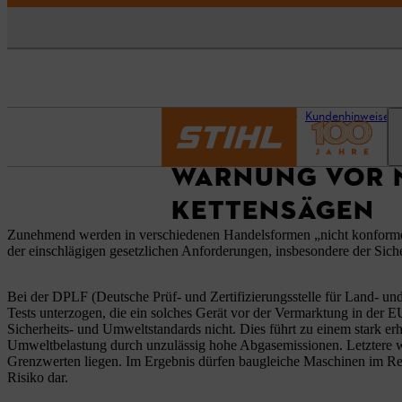
Startseite
Aktuelles
Kundenhinweise
WARNUNG VOR 
KETTENSÄGEN
Zunehmend werden in verschiedenen Handelsformen „nicht konforme G
der einschlägigen gesetzlichen Anforderungen, insbesondere der Sic
Bei der DPLF (Deutsche Prüf- und Zertifizierungsstelle für Land- und
Tests unterzogen, die ein solches Gerät vor der Vermarktung in der 
Sicherheits- und Umweltstandards nicht. Dies führt zu einem stark e
Umweltbelastung durch unzulässig hohe Abgasemissionen. Letztere w
Grenzwerten liegen. Im Ergebnis dürfen baugleiche Maschinen im Rec
Risiko dar.