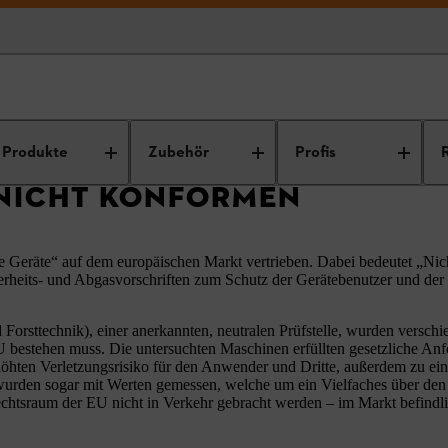
Warnung vor nicht konformen Kettensägen
Produkte
Zubehör
Profis
NICHT KONFORMEN
eräte“ auf dem europäischen Markt vertrieben. Dabei bedeutet „Nich
herheits- und Abgasvorschriften zum Schutz der Gerätebenutzer und de
 Forsttechnik), einer anerkannten, neutralen Prüfstelle, wurden versc
EU bestehen muss. Die untersuchten Maschinen erfüllten gesetzliche An
rhöhten Verletzungsrisiko für den Anwender und Dritte, außerdem zu ei
urden sogar mit Werten gemessen, welche um ein Vielfaches über den g
htsraum der EU nicht in Verkehr gebracht werden – im Markt befindlic