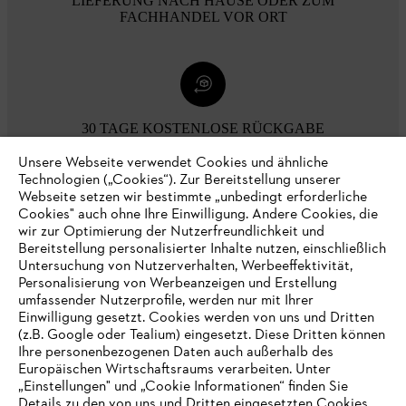
LIEFERUNG NACH HAUSE ODER ZUM
FACHHANDEL VOR ORT
30 TAGE KOSTENLOSE RÜCKGABE
Unsere Webseite verwendet Cookies und ähnliche
Technologien („Cookies“). Zur Bereitstellung unserer
Zahlungsmöglichkeiten
Webseite setzen wir bestimmte „unbedingt erforderliche
Cookies" auch ohne Ihre Einwilligung. Andere Cookies, die
wir zur Optimierung der Nutzerfreundlichkeit und
Bereitstellung personalisierter Inhalte nutzen, einschließlich
Untersuchung von Nutzerverhalten, Werbeeffektivität,
Personalisierung von Werbeanzeigen und Erstellung
umfassender Nutzerprofile, werden nur mit Ihrer
Einwilligung gesetzt. Cookies werden von uns und Dritten
(z.B. Google oder Tealium) eingesetzt. Diese Dritten können
Ihre personenbezogenen Daten auch außerhalb des
Europäischen Wirtschaftsraums verarbeiten. Unter
Unternehmen
„Einstellungen" und „Cookie Informationen“ finden Sie
Details zu den von uns und Dritten eingesetzten Cookies.