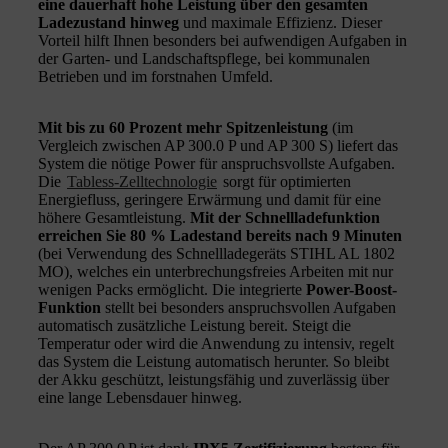
eine dauerhaft hohe Leistung über den gesamten
Ladezustand hinweg
und maximale Effizienz. Dieser
Vorteil hilft Ihnen besonders bei aufwendigen Aufgaben in
der Garten- und Landschaftspflege, bei kommunalen
Betrieben und im forstnahen Umfeld.
Mit bis zu 60 Prozent mehr Spitzenleistung
(im
Vergleich zwischen AP 300.0 P und AP 300 S) liefert das
System die nötige Power für anspruchsvollste Aufgaben.
Die
Tabless-Zelltechnologie
sorgt für optimierten
Energiefluss, geringere Erwärmung und damit für eine
höhere Gesamtleistung.
Mit der Schnellladefunktion
erreichen Sie 80 % Ladestand bereits nach 9 Minuten
(bei Verwendung des Schnellladegeräts STIHL AL 1802
MO), welches ein unterbrechungsfreies Arbeiten mit nur
wenigen Packs ermöglicht. Die integrierte
Power-Boost-
Funktion
stellt bei besonders anspruchsvollen Aufgaben
automatisch zusätzliche Leistung bereit. Steigt die
Temperatur oder wird die Anwendung zu intensiv, regelt
das System die Leistung automatisch herunter. So bleibt
der Akku geschützt, leistungsfähig und zuverlässig über
eine lange Lebensdauer hinweg.