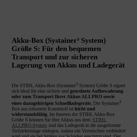
Akku-Box (Systainer³ System)
Größe S: Für den bequemen
Transport und zur sicheren
Lagerung von Akkus und Ladegerät
3
Die STIHL Akku-Box (Systainer
System) Größe S eignet
sich ideal für eine sichere und
geordnete Aufbewahrung
oder zum Transport Ihrer Akkus ALLPRO sowie
3
eines dazugehörigen Schnellladegeräts
. Die Systainer
Box aus robustem Kunststoff ist
leicht und
widerstandsfähig
. Im Inneren der STIHL Akku-Box
Größe S können Sie Ihre Akkus aus dem
STIHL
ALLPRO-System
und das Ladegerät in die ausgeformte
Tiefzieheinlage einlegen, sodass ein Verrutschen verhindert
wird und sie bei Stößen vor Schäden geschützt sind. Der