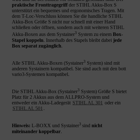
praktische Fronttragegriff
der STIHL Akku-Box S
unterstützt ein bequemes und ergonomisches Tragen. Mit
dem T-Loc-Verschluss können Sie die handliche STIHL
Akku-Box Größe S nicht nur schnell mit einer Hand
schließen oder öffnen, sondern auch mit weiteren STIHL
3
Akku-Boxen aus dem Systainer
System zu einem
Box-
Stapel koppeln
. Innerhalb des Stapels bleibt dabei
jede
Box separat zugänglich
.
3
Alle STIHL Akku-Boxen (Systainer
System) sind mit
anderen Systainern kompatibel. Sie sind auch mit den bott
vario3-Systemen kompatibel.
3
Die STIHL Akku-Box (Systainer
System) Größe S bietet
Platz für 2 Akkus aus dem ALLPRO-System und
entweder ein Akku-Ladegerät
STIHL AL 301
oder ein
STIHL AL 501
.
3
Hinweis:
L-BOXX und Systainer
sind
nicht
miteinander koppelbar
.