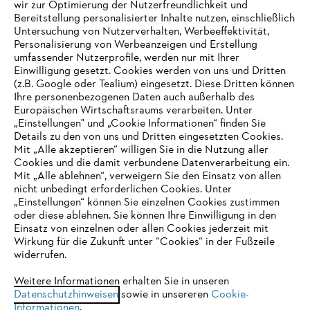
wir zur Optimierung der Nutzerfreundlichkeit und
Bereitstellung personalisierter Inhalte nutzen, einschließlich
Untersuchung von Nutzerverhalten, Werbeeffektivität,
Personalisierung von Werbeanzeigen und Erstellung
umfassender Nutzerprofile, werden nur mit Ihrer
Einwilligung gesetzt. Cookies werden von uns und Dritten
(z.B. Google oder Tealium) eingesetzt. Diese Dritten können
Ihre personenbezogenen Daten auch außerhalb des
Europäischen Wirtschaftsraums verarbeiten. Unter
Unternehmen
„Einstellungen" und „Cookie Informationen“ finden Sie
Details zu den von uns und Dritten eingesetzten Cookies.
Mit „Alle akzeptieren“ willigen Sie in die Nutzung aller
Cookies und die damit verbundene Datenverarbeitung ein.
Online Shop
Mit „Alle ablehnen“, verweigern Sie den Einsatz von allen
nicht unbedingt erforderlichen Cookies. Unter
IHR BROWSER WIRD NICHT
„Einstellungen“ können Sie einzelnen Cookies zustimmen
oder diese ablehnen. Sie können Ihre Einwilligung in den
UNTERSTÜTZT
Einsatz von einzelnen oder allen Cookies jederzeit mit
Service
Wirkung für die Zukunft unter “Cookies“ in der Fußzeile
widerrufen.
Sie nutzen einen Browser, den wir noch nicht unterstützen. Für
eine optimale Nutzung unserer Seite empfehlen wir Ihnen, zu
Weitere Informationen erhalten Sie in unseren
Datenschutzhinweisen
einem der folgenden Browser zu wechseln:
sowie in unsereren
Cookie-
Informationen
.