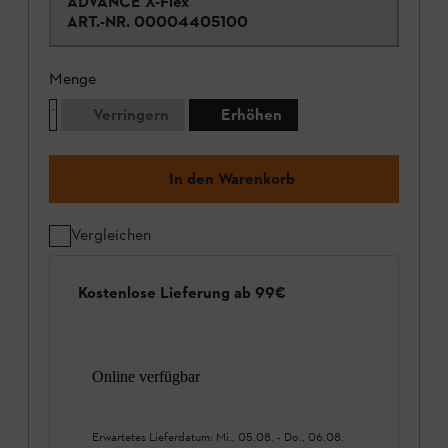
ADVANCE X-Flex
ART.-NR.
00004405100
Menge
Verringern
Erhöhen
In den Warenkorb
Vergleichen
Kostenlose Lieferung ab 99€
Online verfügbar
Erwartetes Lieferdatum:
Mi., 05.08.
-
Do., 06.08.