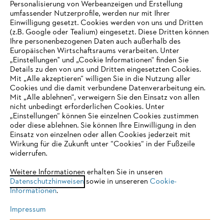
Personalisierung von Werbeanzeigen und Erstellung
umfassender Nutzerprofile, werden nur mit Ihrer
Einwilligung gesetzt. Cookies werden von uns und Dritten
(z.B. Google oder Tealium) eingesetzt. Diese Dritten können
Ihre personenbezogenen Daten auch außerhalb des
Europäischen Wirtschaftsraums verarbeiten. Unter
Unternehmen
„Einstellungen" und „Cookie Informationen“ finden Sie
Details zu den von uns und Dritten eingesetzten Cookies.
Mit „Alle akzeptieren“ willigen Sie in die Nutzung aller
Cookies und die damit verbundene Datenverarbeitung ein.
Online Shop
Mit „Alle ablehnen“, verweigern Sie den Einsatz von allen
nicht unbedingt erforderlichen Cookies. Unter
IHR BROWSER WIRD NICHT
„Einstellungen“ können Sie einzelnen Cookies zustimmen
oder diese ablehnen. Sie können Ihre Einwilligung in den
UNTERSTÜTZT
Einsatz von einzelnen oder allen Cookies jederzeit mit
Service
Wirkung für die Zukunft unter “Cookies“ in der Fußzeile
widerrufen.
Sie nutzen einen Browser, den wir noch nicht unterstützen. Für
eine optimale Nutzung unserer Seite empfehlen wir Ihnen, zu
Weitere Informationen erhalten Sie in unseren
Datenschutzhinweisen
einem der folgenden Browser zu wechseln:
sowie in unsereren
Cookie-
Informationen
.
Allgemeine Geschäftsbedingungen
Datenschutz
Impressum
Impressum
Cookies
Rechtliche Informationen