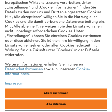
Europäischen Wirtschaftsraums verarbeiten. Unter
Unternehmen
„Einstellungen" und „Cookie Informationen“ finden Sie
Details zu den von uns und Dritten eingesetzten Cookies.
Mit „Alle akzeptieren“ willigen Sie in die Nutzung aller
Cookies und die damit verbundene Datenverarbeitung ein.
Online Shop
Mit „Alle ablehnen“, verweigern Sie den Einsatz von allen
nicht unbedingt erforderlichen Cookies. Unter
IHR BROWSER WIRD NICHT
„Einstellungen“ können Sie einzelnen Cookies zustimmen
oder diese ablehnen. Sie können Ihre Einwilligung in den
UNTERSTÜTZT
Einsatz von einzelnen oder allen Cookies jederzeit mit
Service
Wirkung für die Zukunft unter “Cookies“ in der Fußzeile
widerrufen.
Sie nutzen einen Browser, den wir noch nicht unterstützen. Für
eine optimale Nutzung unserer Seite empfehlen wir Ihnen, zu
Weitere Informationen erhalten Sie in unseren
Datenschutzhinweisen
einem der folgenden Browser zu wechseln:
sowie in unsereren
Cookie-
Informationen
.
Allgemeine Geschäftsbedingungen
Datenschutz
Impressum
Impressum
Cookies
Rechtliche Informationen
Firefox
Chrome
Allem zustimmen
Safari
Edge
STIHL Vertriebszentrale AG & Co. KG, D-64807 Dieburg
Alle ablehnen