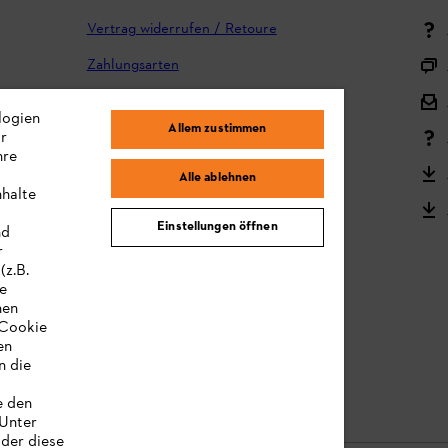
Vertrag widerrufen / Retoure
Zahlungsarten
Versand und Lieferung
logien
Allem zustimmen
ir
Reklamation und Garantie
hre
STIHL Kooperationsprogramm
Alle ablehnen
nhalte
STIHL Bedienungsanleitungen
Einstellungen öffnen
nd
MY STIHL
r
(z.B.
re
hen
„Cookie
en
n die
e den
 Unter
oder diese