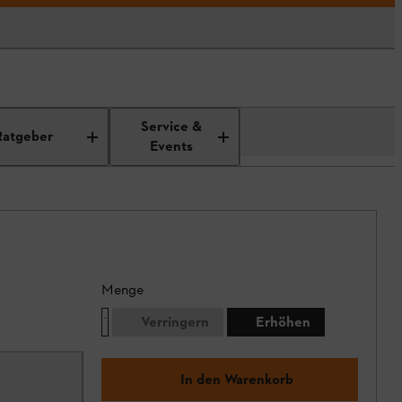
Service &
Ratgeber
Events
Menge
Verringern
Erhöhen
In den Warenkorb