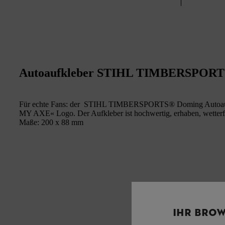
Autoaufkleber STIHL TIMBERSPOR
Für echte Fans: der STIHL TIMBERSPORTS® Doming Autoaufk
MY AXE« Logo. Der Aufkleber ist hochwertig, erhaben, wetterfe
Maße: 200 x 88 mm
IHR BROW