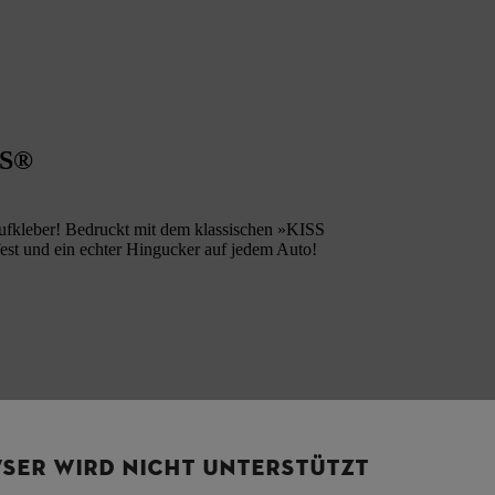
TS®
leber! Bedruckt mit dem klassischen »KISS
st und ein echter Hingucker auf jedem Auto!
SER WIRD NICHT UNTERSTÜTZT