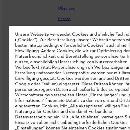
Über uns
Presse
Karriere
Unsere Webseite verwendet Cookies und ähnliche Techno
(„Cookies“). Zur Bereitstellung unserer Webseite setzen w
STIHL Markenshop
bestimmte „unbedingt erforderliche Cookies" auch ohne I
Nachhaltigkeit
Einwilligung. Andere Cookies, die wir zur Optimierung der
Nutzerfreundlichkeit und Bereitstellung personalisierter I
STIHL Hinweisgebersystem
nutzen, einschließlich Untersuchung von Nutzerverhalten,
Werbeeffektivität, Personalisierung von Werbeanzeigen u
Informationen für Lieferunternehmen
Erstellung umfassender Nutzerprofile, werden nur mit Ihre
Einwilligung gesetzt. Cookies werden von uns und Dritten 
Google oder Tealium) eingesetzt. Diese Dritten können Ih
Erklärung zur Barrierefreiheit
personenbezogenen Daten auch außerhalb des Europäisc
Wirtschaftsraums verarbeiten. Unter „Einstellungen" und 
Produktpiraterie
Informationen“ finden Sie Details zu den von uns und Dritt
eingesetzten Cookies. Mit „Alle akzeptieren“ willigen Sie i
Fakten zu STIHL
Nutzung aller Cookies und die damit verbundene
Datenverarbeitung ein. Mit „Alle ablehnen“, verweigern Si
Einsatz von allen nicht unbedingt erforderlichen Cookies.
„Einstellungen“ können Sie einzelnen Cookies zustimmen 