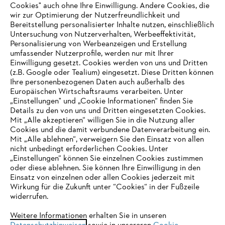
Cookies" auch ohne Ihre Einwilligung. Andere Cookies, die
wir zur Optimierung der Nutzerfreundlichkeit und
Bereitstellung personalisierter Inhalte nutzen, einschließlich
Untersuchung von Nutzerverhalten, Werbeeffektivität,
Personalisierung von Werbeanzeigen und Erstellung
umfassender Nutzerprofile, werden nur mit Ihrer
Einwilligung gesetzt. Cookies werden von uns und Dritten
(z.B. Google oder Tealium) eingesetzt. Diese Dritten können
Ihre personenbezogenen Daten auch außerhalb des
Europäischen Wirtschaftsraums verarbeiten. Unter
Unternehmen
„Einstellungen" und „Cookie Informationen“ finden Sie
Details zu den von uns und Dritten eingesetzten Cookies.
Mit „Alle akzeptieren“ willigen Sie in die Nutzung aller
Cookies und die damit verbundene Datenverarbeitung ein.
Online Shop
Mit „Alle ablehnen“, verweigern Sie den Einsatz von allen
nicht unbedingt erforderlichen Cookies. Unter
IHR BROWSER WIRD NICHT
„Einstellungen“ können Sie einzelnen Cookies zustimmen
oder diese ablehnen. Sie können Ihre Einwilligung in den
UNTERSTÜTZT
Einsatz von einzelnen oder allen Cookies jederzeit mit
Service
Wirkung für die Zukunft unter “Cookies“ in der Fußzeile
widerrufen.
Sie nutzen einen Browser, den wir noch nicht unterstützen. Für
eine optimale Nutzung unserer Seite empfehlen wir Ihnen, zu
Weitere Informationen erhalten Sie in unseren
einem der folgenden Browser zu wechseln: