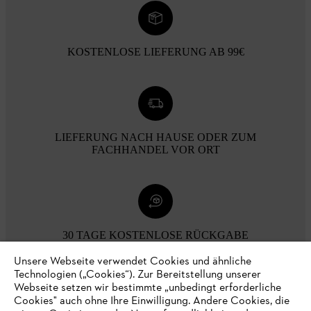
KOSTENLOSE LIEFERUNG AB 99€
LIEFERUNG NACH HAUSE ODER ZUM
FACHHANDEL VOR ORT
30 TAGE KOSTENLOSE RÜCKGABE
Unsere Webseite verwendet Cookies und ähnliche
Technologien („Cookies“). Zur Bereitstellung unserer
Zahlungsmöglichkeiten
Webseite setzen wir bestimmte „unbedingt erforderliche
Cookies" auch ohne Ihre Einwilligung. Andere Cookies, die