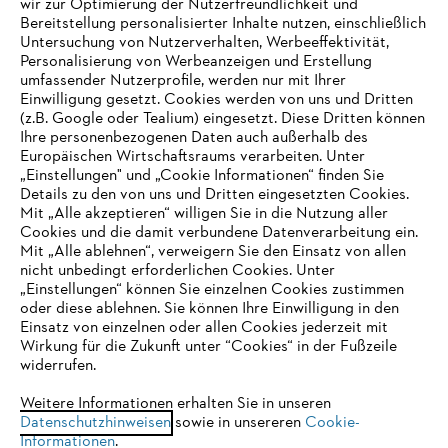
wir zur Optimierung der Nutzerfreundlichkeit und
Bereitstellung personalisierter Inhalte nutzen, einschließlich
Untersuchung von Nutzerverhalten, Werbeeffektivität,
Personalisierung von Werbeanzeigen und Erstellung
umfassender Nutzerprofile, werden nur mit Ihrer
Einwilligung gesetzt. Cookies werden von uns und Dritten
(z.B. Google oder Tealium) eingesetzt. Diese Dritten können
Ihre personenbezogenen Daten auch außerhalb des
Europäischen Wirtschaftsraums verarbeiten. Unter
Unternehmen
„Einstellungen" und „Cookie Informationen“ finden Sie
Details zu den von uns und Dritten eingesetzten Cookies.
Mit „Alle akzeptieren“ willigen Sie in die Nutzung aller
Cookies und die damit verbundene Datenverarbeitung ein.
Online Shop
Mit „Alle ablehnen“, verweigern Sie den Einsatz von allen
nicht unbedingt erforderlichen Cookies. Unter
IHR BROWSER WIRD NICHT
„Einstellungen“ können Sie einzelnen Cookies zustimmen
oder diese ablehnen. Sie können Ihre Einwilligung in den
UNTERSTÜTZT
Einsatz von einzelnen oder allen Cookies jederzeit mit
Service
Wirkung für die Zukunft unter “Cookies“ in der Fußzeile
widerrufen.
Sie nutzen einen Browser, den wir noch nicht unterstützen. Für
eine optimale Nutzung unserer Seite empfehlen wir Ihnen, zu
Weitere Informationen erhalten Sie in unseren
Datenschutzhinweisen
einem der folgenden Browser zu wechseln:
sowie in unsereren
Cookie-
Informationen
.