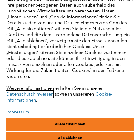
Ihre personenbezogenen Daten auch außerhalb des
Europäischen Wirtschaftsraums verarbeiten. Unter
Unternehmen
„Einstellungen" und „Cookie Informationen“ finden Sie
Details zu den von uns und Dritten eingesetzten Cookies.
Mit „Alle akzeptieren“ willigen Sie in die Nutzung aller
Cookies und die damit verbundene Datenverarbeitung ein.
Online Shop
Mit „Alle ablehnen“, verweigern Sie den Einsatz von allen
nicht unbedingt erforderlichen Cookies. Unter
IHR BROWSER WIRD NICHT
„Einstellungen“ können Sie einzelnen Cookies zustimmen
oder diese ablehnen. Sie können Ihre Einwilligung in den
UNTERSTÜTZT
Einsatz von einzelnen oder allen Cookies jederzeit mit
Service
Wirkung für die Zukunft unter “Cookies“ in der Fußzeile
widerrufen.
Sie nutzen einen Browser, den wir noch nicht unterstützen. Für
eine optimale Nutzung unserer Seite empfehlen wir Ihnen, zu
Weitere Informationen erhalten Sie in unseren
Datenschutzhinweisen
einem der folgenden Browser zu wechseln:
sowie in unsereren
Cookie-
Informationen
.
Allgemeine Geschäftsbedingungen
Datenschutz
Impressum
Impressum
Cookies
Rechtliche Informationen
Firefox
Chrome
Allem zustimmen
Safari
Edge
STIHL Vertriebszentrale AG & Co. KG, D-64807 Dieburg
Alle ablehnen