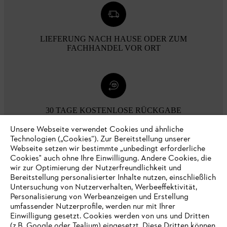
LIEFERUNG NACH HAUSE ODER ZUM
FACHHANDEL VOR ORT
30 TAGE KOSTENLOSE RÜCKGABE
Unsere Webseite verwendet Cookies und ähnliche
Technologien („Cookies“). Zur Bereitstellung unserer
Zahlungsmöglichkeiten
Webseite setzen wir bestimmte „unbedingt erforderliche
Cookies" auch ohne Ihre Einwilligung. Andere Cookies, die
wir zur Optimierung der Nutzerfreundlichkeit und
Bereitstellung personalisierter Inhalte nutzen, einschließlich
Untersuchung von Nutzerverhalten, Werbeeffektivität,
Personalisierung von Werbeanzeigen und Erstellung
umfassender Nutzerprofile, werden nur mit Ihrer
Einwilligung gesetzt. Cookies werden von uns und Dritten
(z.B. Google oder Tealium) eingesetzt. Diese Dritten können