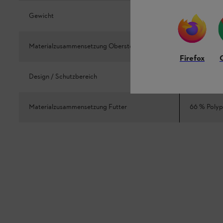
Gewicht
1200 g
Materialzusammensetzung Oberstoff
80 % Polyes
Firefox
Design / Schutzbereich
Design A
Materialzusammensetzung Futter
66 % Polyp