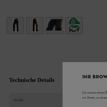
IHR BROW
Technische Details
Sie nutzen einen 
wir Ihnen, zu ein
Größe
XS / S / M 