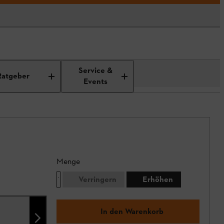
Service &
Ratgeber
Events
Menge
Verringern
Erhöhen
In den Warenkorb