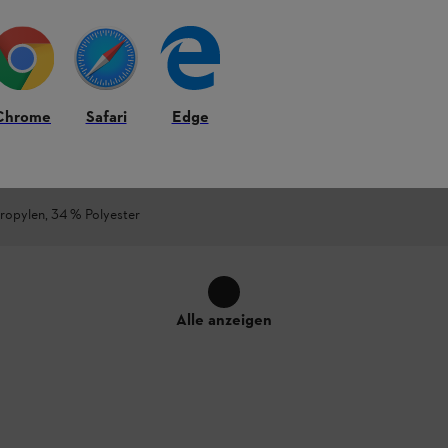
ter, 15 % Polyamid, 4 % Elasthan, 1 % Keramik
Chrome
Safari
Edge
ropylen, 34 % Polyester
Alle anzeigen