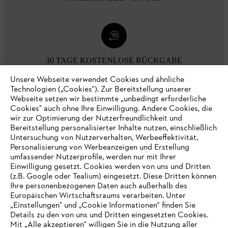
30 TAGE KOSTENLOSE RÜCKGABE
Unsere Webseite verwendet Cookies und ähnliche
Technologien („Cookies“). Zur Bereitstellung unserer
Zahlungsmöglichkeiten
Webseite setzen wir bestimmte „unbedingt erforderliche
Cookies" auch ohne Ihre Einwilligung. Andere Cookies, die
wir zur Optimierung der Nutzerfreundlichkeit und
Bereitstellung personalisierter Inhalte nutzen, einschließlich
Untersuchung von Nutzerverhalten, Werbeeffektivität,
Personalisierung von Werbeanzeigen und Erstellung
umfassender Nutzerprofile, werden nur mit Ihrer
Einwilligung gesetzt. Cookies werden von uns und Dritten
(z.B. Google oder Tealium) eingesetzt. Diese Dritten können
Ihre personenbezogenen Daten auch außerhalb des
Europäischen Wirtschaftsraums verarbeiten. Unter
Unternehmen
„Einstellungen" und „Cookie Informationen“ finden Sie
Details zu den von uns und Dritten eingesetzten Cookies.
Mit „Alle akzeptieren“ willigen Sie in die Nutzung aller