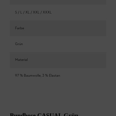
S / L / XL / XXL / XXXL
Farbe
Grün
Material
97 % Baumwolle, 3 % Elastan
Bundhose CASUAL Grün