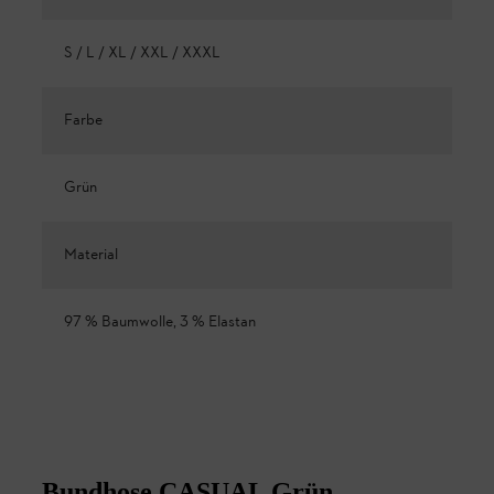
S / L / XL / XXL / XXXL
Farbe
Grün
Material
97 % Baumwolle, 3 % Elastan
Bundhose CASUAL Grün