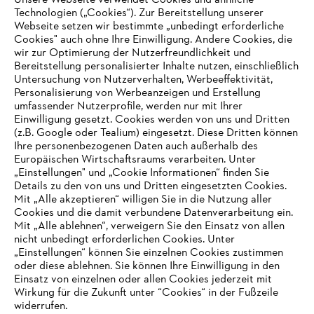
Unsere Webseite verwendet Cookies und ähnliche
Technologien („Cookies“). Zur Bereitstellung unserer
Zahlungsmöglichkeiten
Webseite setzen wir bestimmte „unbedingt erforderliche
Cookies" auch ohne Ihre Einwilligung. Andere Cookies, die
wir zur Optimierung der Nutzerfreundlichkeit und
Bereitstellung personalisierter Inhalte nutzen, einschließlich
Untersuchung von Nutzerverhalten, Werbeeffektivität,
Personalisierung von Werbeanzeigen und Erstellung
umfassender Nutzerprofile, werden nur mit Ihrer
Einwilligung gesetzt. Cookies werden von uns und Dritten
(z.B. Google oder Tealium) eingesetzt. Diese Dritten können
Ihre personenbezogenen Daten auch außerhalb des
Europäischen Wirtschaftsraums verarbeiten. Unter
Unternehmen
„Einstellungen" und „Cookie Informationen“ finden Sie
Details zu den von uns und Dritten eingesetzten Cookies.
Mit „Alle akzeptieren“ willigen Sie in die Nutzung aller
Cookies und die damit verbundene Datenverarbeitung ein.
Online Shop
Mit „Alle ablehnen“, verweigern Sie den Einsatz von allen
nicht unbedingt erforderlichen Cookies. Unter
IHR BROWSER WIRD NICHT
„Einstellungen“ können Sie einzelnen Cookies zustimmen
oder diese ablehnen. Sie können Ihre Einwilligung in den
UNTERSTÜTZT
Einsatz von einzelnen oder allen Cookies jederzeit mit
Service
Wirkung für die Zukunft unter “Cookies“ in der Fußzeile
widerrufen.