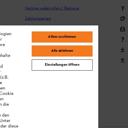
Vertrag widerrufen / Retoure
Zahlungsarten
Versand und Lieferung
logien
Allem zustimmen
ir
Reklamation und Garantie
hre
STIHL Kooperationsprogramm
Alle ablehnen
nhalte
STIHL Bedienungsanleitungen
Einstellungen öffnen
nd
MY STIHL
r
(z.B.
re
hen
„Cookie
en
n die
e den
 Unter
oder diese