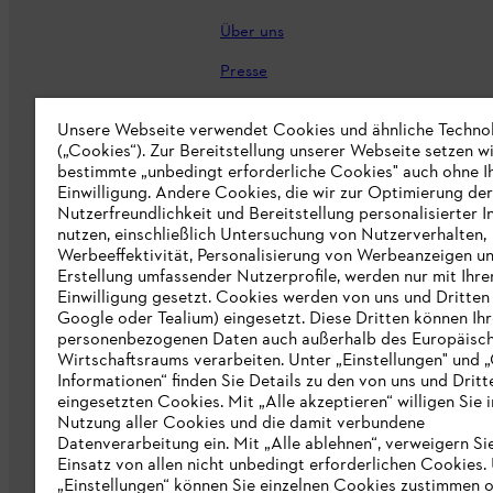
Über uns
Presse
Karriere
Unsere Webseite verwendet Cookies und ähnliche Techno
(„Cookies“). Zur Bereitstellung unserer Webseite setzen w
STIHL Markenshop
bestimmte „unbedingt erforderliche Cookies" auch ohne I
Nachhaltigkeit
Einwilligung. Andere Cookies, die wir zur Optimierung der
Nutzerfreundlichkeit und Bereitstellung personalisierter I
STIHL Hinweisgebersystem
nutzen, einschließlich Untersuchung von Nutzerverhalten,
Werbeeffektivität, Personalisierung von Werbeanzeigen u
Informationen für Lieferunternehmen
Erstellung umfassender Nutzerprofile, werden nur mit Ihre
Einwilligung gesetzt. Cookies werden von uns und Dritten 
Google oder Tealium) eingesetzt. Diese Dritten können Ih
Erklärung zur Barrierefreiheit
personenbezogenen Daten auch außerhalb des Europäisc
Wirtschaftsraums verarbeiten. Unter „Einstellungen" und 
Produktpiraterie
Informationen“ finden Sie Details zu den von uns und Dritt
eingesetzten Cookies. Mit „Alle akzeptieren“ willigen Sie i
Fakten zu STIHL
Nutzung aller Cookies und die damit verbundene
Datenverarbeitung ein. Mit „Alle ablehnen“, verweigern Si
Einsatz von allen nicht unbedingt erforderlichen Cookies.
„Einstellungen“ können Sie einzelnen Cookies zustimmen 