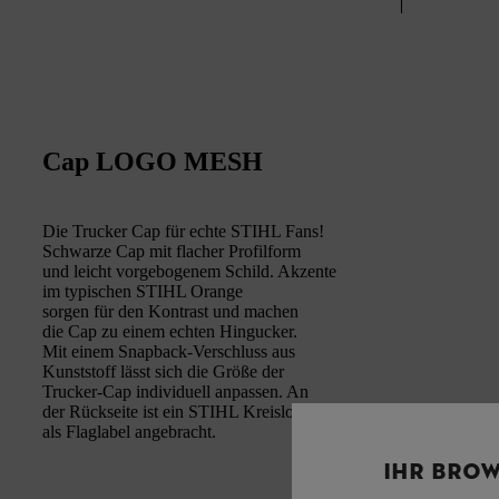
Cap LOGO MESH
Die Trucker Cap für echte STIHL Fans!
Schwarze Cap mit flacher Profilform
und leicht vorgebogenem Schild. Akzente
im typischen STIHL Orange
sorgen für den Kontrast und machen
die Cap zu einem echten Hingucker.
Mit einem Snapback-Verschluss aus
Kunststoff lässt sich die Größe der
Trucker-Cap individuell anpassen. An
der Rückseite ist ein STIHL Kreislogo
als Flaglabel angebracht.
IHR BROW