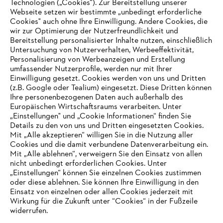
Technologien („Cookies“). Zur Bereitstellung unserer
Zahlungsmöglichkeiten
Webseite setzen wir bestimmte „unbedingt erforderliche
Cookies" auch ohne Ihre Einwilligung. Andere Cookies, die
wir zur Optimierung der Nutzerfreundlichkeit und
Bereitstellung personalisierter Inhalte nutzen, einschließlich
Untersuchung von Nutzerverhalten, Werbeeffektivität,
Personalisierung von Werbeanzeigen und Erstellung
umfassender Nutzerprofile, werden nur mit Ihrer
Einwilligung gesetzt. Cookies werden von uns und Dritten
(z.B. Google oder Tealium) eingesetzt. Diese Dritten können
Ihre personenbezogenen Daten auch außerhalb des
Europäischen Wirtschaftsraums verarbeiten. Unter
Unternehmen
„Einstellungen" und „Cookie Informationen“ finden Sie
Details zu den von uns und Dritten eingesetzten Cookies.
Mit „Alle akzeptieren“ willigen Sie in die Nutzung aller
Cookies und die damit verbundene Datenverarbeitung ein.
Online Shop
Mit „Alle ablehnen“, verweigern Sie den Einsatz von allen
nicht unbedingt erforderlichen Cookies. Unter
IHR BROWSER WIRD NICHT
„Einstellungen“ können Sie einzelnen Cookies zustimmen
oder diese ablehnen. Sie können Ihre Einwilligung in den
UNTERSTÜTZT
Einsatz von einzelnen oder allen Cookies jederzeit mit
Service
Wirkung für die Zukunft unter “Cookies“ in der Fußzeile
widerrufen.
Sie nutzen einen Browser, den wir noch nicht unterstützen. Für