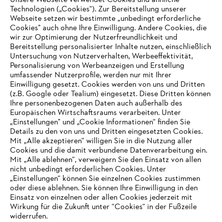
Unsere Webseite verwendet Cookies und ähnliche
Technologien („Cookies“). Zur Bereitstellung unserer
Zahlungsmöglichkeiten
Webseite setzen wir bestimmte „unbedingt erforderliche
Cookies" auch ohne Ihre Einwilligung. Andere Cookies, die
wir zur Optimierung der Nutzerfreundlichkeit und
Bereitstellung personalisierter Inhalte nutzen, einschließlich
Untersuchung von Nutzerverhalten, Werbeeffektivität,
Personalisierung von Werbeanzeigen und Erstellung
umfassender Nutzerprofile, werden nur mit Ihrer
Einwilligung gesetzt. Cookies werden von uns und Dritten
(z.B. Google oder Tealium) eingesetzt. Diese Dritten können
Ihre personenbezogenen Daten auch außerhalb des
Europäischen Wirtschaftsraums verarbeiten. Unter
Unternehmen
„Einstellungen" und „Cookie Informationen“ finden Sie
Details zu den von uns und Dritten eingesetzten Cookies.
Mit „Alle akzeptieren“ willigen Sie in die Nutzung aller
Cookies und die damit verbundene Datenverarbeitung ein.
Online Shop
Mit „Alle ablehnen“, verweigern Sie den Einsatz von allen
nicht unbedingt erforderlichen Cookies. Unter
IHR BROWSER WIRD NICHT
„Einstellungen“ können Sie einzelnen Cookies zustimmen
oder diese ablehnen. Sie können Ihre Einwilligung in den
UNTERSTÜTZT
Einsatz von einzelnen oder allen Cookies jederzeit mit
Service
Wirkung für die Zukunft unter “Cookies“ in der Fußzeile
widerrufen.