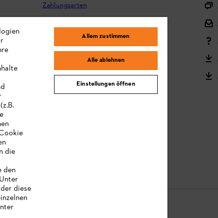
Zahlungsarten
Versand und Lieferung
logien
Allem zustimmen
ir
Reklamation und Garantie
hre
STIHL Kooperationsprogramm
Alle ablehnen
nhalte
STIHL Bedienungsanleitungen
Einstellungen öffnen
nd
MY STIHL
r
(z.B.
re
hen
„Cookie
en
n die
e den
 Unter
oder diese
einzelnen
unter