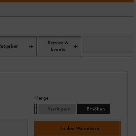
Service &
Ratgeber
Events
Menge
Verringern
Erhöhen
In den Warenkorb