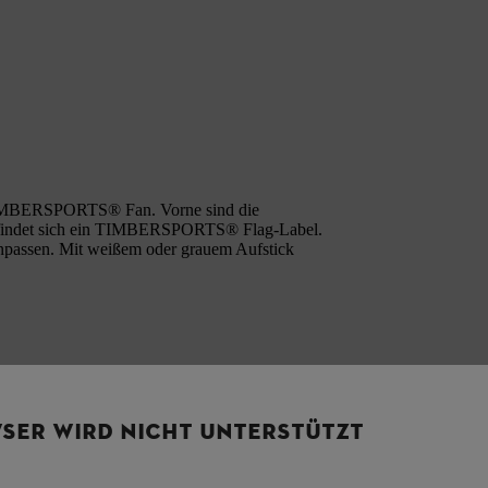
n TIMBERSPORTS® Fan. Vorne sind die
 befindet sich ein TIMBERSPORTS® Flag-Label.
anpassen. Mit weißem oder grauem Aufstick
SER WIRD NICHT UNTERSTÜTZT