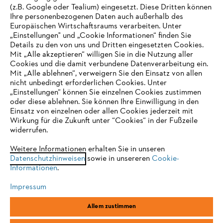
(z.B. Google oder Tealium) eingesetzt. Diese Dritten können
Ihre personenbezogenen Daten auch außerhalb des
Europäischen Wirtschaftsraums verarbeiten. Unter
Unternehmen
„Einstellungen" und „Cookie Informationen“ finden Sie
Details zu den von uns und Dritten eingesetzten Cookies.
Mit „Alle akzeptieren“ willigen Sie in die Nutzung aller
Cookies und die damit verbundene Datenverarbeitung ein.
Online Shop
Mit „Alle ablehnen“, verweigern Sie den Einsatz von allen
nicht unbedingt erforderlichen Cookies. Unter
IHR BROWSER WIRD NICHT
„Einstellungen“ können Sie einzelnen Cookies zustimmen
oder diese ablehnen. Sie können Ihre Einwilligung in den
UNTERSTÜTZT
Einsatz von einzelnen oder allen Cookies jederzeit mit
Service
Wirkung für die Zukunft unter “Cookies“ in der Fußzeile
widerrufen.
Sie nutzen einen Browser, den wir noch nicht unterstützen. Für
eine optimale Nutzung unserer Seite empfehlen wir Ihnen, zu
Weitere Informationen erhalten Sie in unseren
Datenschutzhinweisen
einem der folgenden Browser zu wechseln:
sowie in unsereren
Cookie-
Informationen
.
Allgemeine Geschäftsbedingungen
Datenschutz
Impressum
Impressum
Cookies
Rechtliche Informationen
Firefox
Chrome
Allem zustimmen