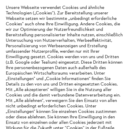
Unsere Webseite verwendet Cookies und ähnliche
Technologien („Cookies“). Zur Bereitstellung unserer
Zahlungsmöglichkeiten
Webseite setzen wir bestimmte „unbedingt erforderliche
Cookies" auch ohne Ihre Einwilligung. Andere Cookies, die
wir zur Optimierung der Nutzerfreundlichkeit und
Bereitstellung personalisierter Inhalte nutzen, einschließlich
Untersuchung von Nutzerverhalten, Werbeeffektivität,
Personalisierung von Werbeanzeigen und Erstellung
umfassender Nutzerprofile, werden nur mit Ihrer
Einwilligung gesetzt. Cookies werden von uns und Dritten
(z.B. Google oder Tealium) eingesetzt. Diese Dritten können
Ihre personenbezogenen Daten auch außerhalb des
Europäischen Wirtschaftsraums verarbeiten. Unter
Unternehmen
„Einstellungen" und „Cookie Informationen“ finden Sie
Details zu den von uns und Dritten eingesetzten Cookies.
Mit „Alle akzeptieren“ willigen Sie in die Nutzung aller
Cookies und die damit verbundene Datenverarbeitung ein.
Online Shop
Mit „Alle ablehnen“, verweigern Sie den Einsatz von allen
nicht unbedingt erforderlichen Cookies. Unter
IHR BROWSER WIRD NICHT
„Einstellungen“ können Sie einzelnen Cookies zustimmen
oder diese ablehnen. Sie können Ihre Einwilligung in den
UNTERSTÜTZT
Einsatz von einzelnen oder allen Cookies jederzeit mit
Service
Wirkung für die Zukunft unter “Cookies“ in der Fußzeile