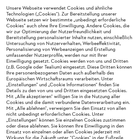
Unsere Webseite verwendet Cookies und ähnliche
Technologien („Cookies“). Zur Bereitstellung unserer
Zahlungsmöglichkeiten
Webseite setzen wir bestimmte „unbedingt erforderliche
Cookies" auch ohne Ihre Einwilligung. Andere Cookies, die
wir zur Optimierung der Nutzerfreundlichkeit und
Bereitstellung personalisierter Inhalte nutzen, einschließlich
Untersuchung von Nutzerverhalten, Werbeeffektivität,
Personalisierung von Werbeanzeigen und Erstellung
umfassender Nutzerprofile, werden nur mit Ihrer
Einwilligung gesetzt. Cookies werden von uns und Dritten
(z.B. Google oder Tealium) eingesetzt. Diese Dritten können
Ihre personenbezogenen Daten auch außerhalb des
Europäischen Wirtschaftsraums verarbeiten. Unter
Unternehmen
„Einstellungen" und „Cookie Informationen“ finden Sie
Details zu den von uns und Dritten eingesetzten Cookies.
Mit „Alle akzeptieren“ willigen Sie in die Nutzung aller
Cookies und die damit verbundene Datenverarbeitung ein.
Online Shop
Mit „Alle ablehnen“, verweigern Sie den Einsatz von allen
nicht unbedingt erforderlichen Cookies. Unter
IHR BROWSER WIRD NICHT
„Einstellungen“ können Sie einzelnen Cookies zustimmen
oder diese ablehnen. Sie können Ihre Einwilligung in den
UNTERSTÜTZT
Einsatz von einzelnen oder allen Cookies jederzeit mit
Service
Wirkung für die Zukunft unter “Cookies“ in der Fußzeile