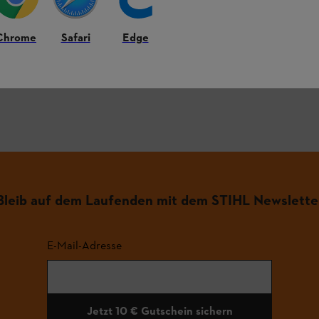
figsten Fragen.
Chrome
Safari
Edge
.
Bleib auf dem Laufenden mit dem STIHL Newslette
E-Mail-Adresse
Jetzt 10 € Gutschein sichern