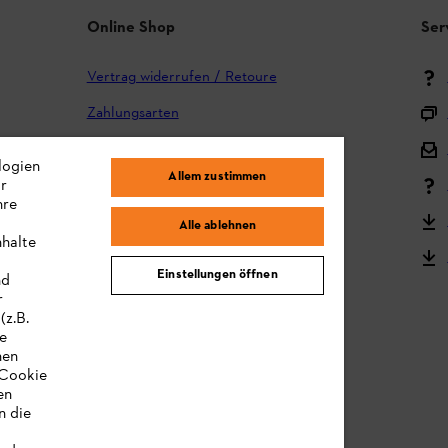
Online Shop
Ser
Vertrag widerrufen / Retoure
Zahlungsarten
Versand und Lieferung
logien
Allem zustimmen
ir
Reklamation und Garantie
hre
STIHL Kooperationsprogramm
Alle ablehnen
nhalte
STIHL Bedienungsanleitungen
Einstellungen öffnen
nd
MY STIHL
r
(z.B.
re
hen
„Cookie
en
n die