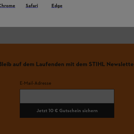
Chrome
Safari
Edge
.
Bleib auf dem Laufenden mit dem STIHL Newslette
E-Mail-Adresse
Jetzt 10 € Gutschein sichern