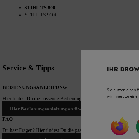
STIHL TS 800
STIHL TS 910i
Service & Tipps
IHR BROW
BEDIENUNGSANLEITUNG
Sie nutzen einen 
wir Ihnen, zu ein
Hier findest Du die passende Bedienungsanleitungen zu unseren STI
Hier Bedienungsanleitungen finden
FAQ
Du hast Fragen? Hier findest Du die passenden Antworten zu den häu