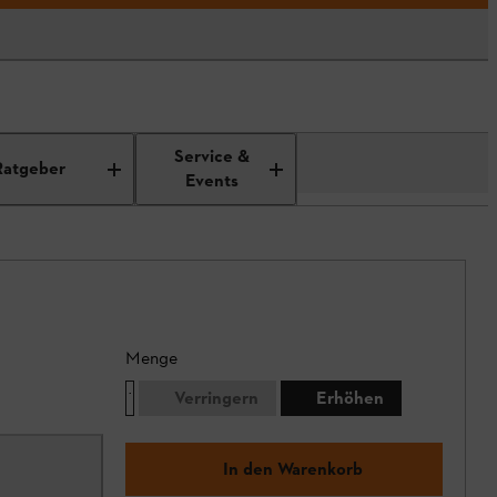
Service &
Ratgeber
Events
Menge
Verringern
Erhöhen
In den Warenkorb