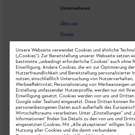
Unternehmen
Über uns
Presse
Karriere
Unsere Webseite verwendet Cookies und ähnliche Techno
(„Cookies“). Zur Bereitstellung unserer Webseite setzen w
STIHL Markenshop
bestimmte „unbedingt erforderliche Cookies" auch ohne I
Nachhaltigkeit
Einwilligung. Andere Cookies, die wir zur Optimierung der
Nutzerfreundlichkeit und Bereitstellung personalisierter I
STIHL Hinweisgebersystem
nutzen, einschließlich Untersuchung von Nutzerverhalten,
Werbeeffektivität, Personalisierung von Werbeanzeigen u
Informationen für Lieferunternehmen
Erstellung umfassender Nutzerprofile, werden nur mit Ihre
Einwilligung gesetzt. Cookies werden von uns und Dritten 
Google oder Tealium) eingesetzt. Diese Dritten können Ih
Erklärung zur Barrierefreiheit
personenbezogenen Daten auch außerhalb des Europäisc
Wirtschaftsraums verarbeiten. Unter „Einstellungen" und 
Produktpiraterie
Informationen“ finden Sie Details zu den von uns und Dritt
eingesetzten Cookies. Mit „Alle akzeptieren“ willigen Sie i
Fakten zu STIHL
Nutzung aller Cookies und die damit verbundene